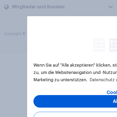
Mitglieder und Kunden
Copyright © 2026 YouGov PLC. Alle Rechte vorbehalten.
Wenn Sie auf "Alle akzeptieren" klicken, 
zu, um die Websitenavigation und -Nutzun
Marketing zu unterstützen.
Datenschutz 
Cook
A