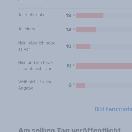
Ja, mehrmals
%
19
Ja, einmal
%
14
Nein, aber ich habe
%
10
es vor
Nein und ich habe
%
51
es auch nicht vor
Weiß nicht / keine
%
6
Angabe
Bild herunterl
Am selben Tag veröffentlicht