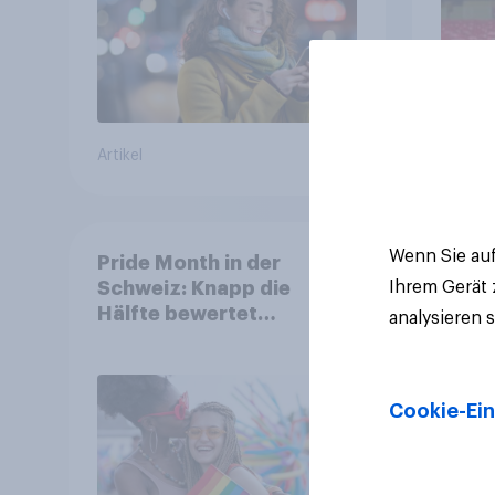
Artikel
Artikel
Wenn Sie auf
Pride Month in der
Ihrem Gerät
Schweiz: Knapp die
Hälfte bewertet
analysieren 
Regenbogen-Logos
positiv – Glaubwürdigkeit
bleibt umstritten
Cookie-Ein