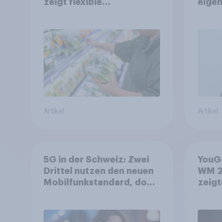
zeigt flexible
eigen
Ernährungstrends statt
starrer Diäten
Artikel
Artikel
5G in der Schweiz: Zwei
YouGo
Drittel nutzen den neuen
WM 2
Mobilfunkstandard, doch
zeigt
Gesundheitsbedenken
mehr 
bleiben weit verbreitet
Deut