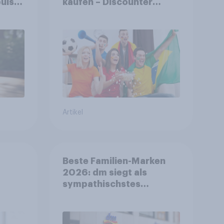
ulse
kaufen – Discounter
ppen
relevanter als DFB- und
FIFA-Shops
Artikel
Beste Familien-Marken
2026: dm siegt als
sympathischstes
en
Unternehmen unter
jungen Familien