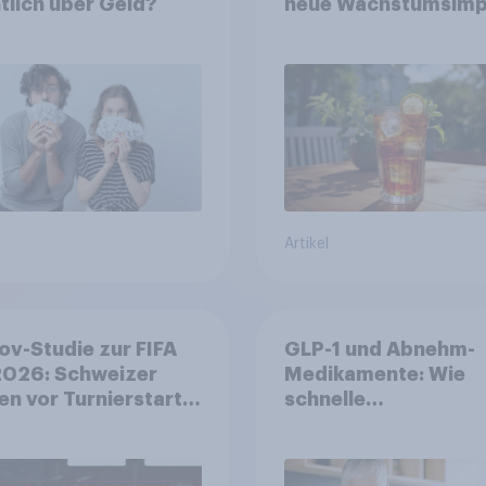
tlich über Geld?
neue Wachstumsimp
in zentralen Zielgru
Artikel
v-Studie zur FIFA
GLP-1 und Abnehm-
026: Schweizer
Medikamente: Wie
en vor Turnierstart
schnelle
Begeisterung als
Gesundheitslösung
sche
den FMCG-Sektor
umgestalten