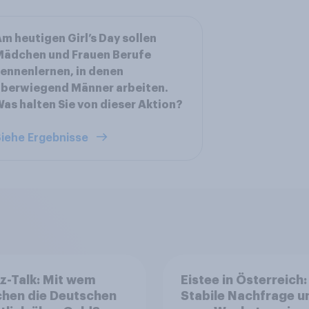
m heutigen Girl’s Day sollen
Mädchen und Frauen Berufe
ennenlernen, in denen
überwiegend Männer arbeiten.
as halten Sie von dieser Aktion?
iehe Ergebnisse
z-Talk: Mit wem
Eistee in Österreich:
chen die Deutschen
Stabile Nachfrage u