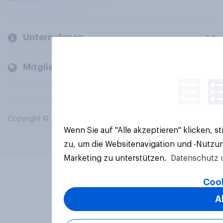
Unternehmen
Mitglieder und Kunden
Copyright © 2026 YouGov PLC. Alle Rechte vorbehalten.
Wenn Sie auf "Alle akzeptieren" klicken, 
zu, um die Websitenavigation und -Nutzun
Marketing zu unterstützen.
Datenschutz 
Cook
A