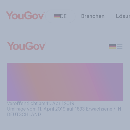
DE
Branchen
Lösu
Ein Forscherteam hat
gestern das erste Bild eines
Schwarzen Lochs gemacht.
Haben Sie es gesehen?
Veröffentlicht am 11. April 2019
Umfrage vom 11. April 2019 auf 1833
Erwachsene / IN
DEUTSCHLAND