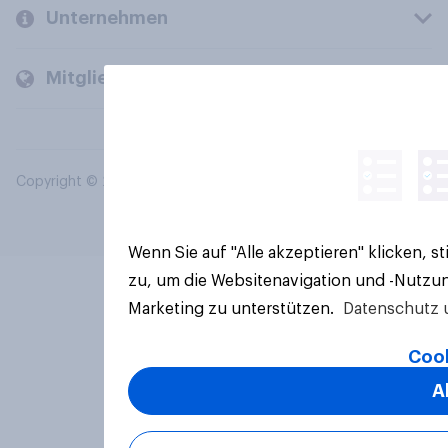
Unternehmen
Mitglieder und Kunden
Copyright © 2026 YouGov PLC. Alle Rechte vorbehalten.
Wenn Sie auf "Alle akzeptieren" klicken, 
zu, um die Websitenavigation und -Nutzun
Marketing zu unterstützen.
Datenschutz 
Cook
A