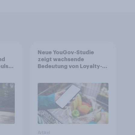
Neue YouGov-Studie
nd
zeigt wachsende
ulse
Bedeutung von Loyalty-
ppen
Apps im FMCG-Markt
Artikel