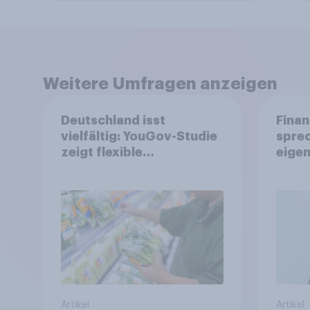
Weitere Umfragen anzeigen
Deutschland isst
Finan
vielfältig: YouGov-Studie
spre
zeigt flexible
eigen
Ernährungstrends statt
starrer Diäten
Artikel
Artikel