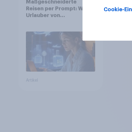
Maßgeschneiderte
Reisen per Prompt: Was
Cookie-Ein
Urlauber von
personalisierter KI
erwarten, und welche KI-
Tools bei der
Reiseplanung bereits
genutzt werden
Artikel