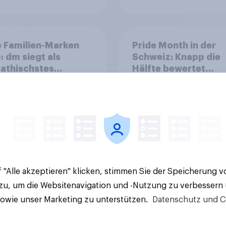
 Familien-Marken
Pride Month in der
 dm siegt als
Schweiz: Knapp die
athischstes
Hälfte bewertet
rnehmen unter
Regenbogen-Logos
n Familien
positiv – Glaubwürdi
bleibt umstritten
 "Alle akzeptieren" klicken, stimmen Sie der Speicherung 
Artikel
 zu, um die Websitenavigation und -Nutzung zu verbessern
sowie unser Marketing zu unterstützen.
Datenschutz und C