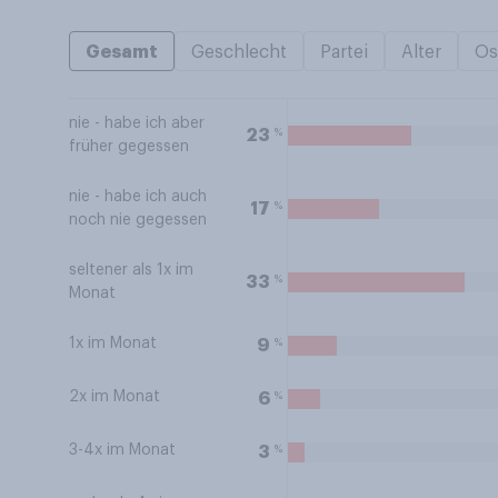
Gesamt
Geschlecht
Partei
Alter
Os
nie - habe ich aber
%
23
früher gegessen
nie - habe ich auch
%
17
noch nie gegessen
seltener als 1x im
%
33
Monat
1x im Monat
%
9
2x im Monat
%
6
3-4x im Monat
%
3