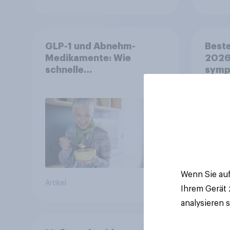
GLP-1 und Abnehm-
Beste
Medikamente: Wie
2026:
schnelle
symp
Gesundheitslösungen
Unte
den FMCG-Sektor
junge
umgestalten
Wenn Sie auf
Artikel
Artikel
Ihrem Gerät
analysieren 