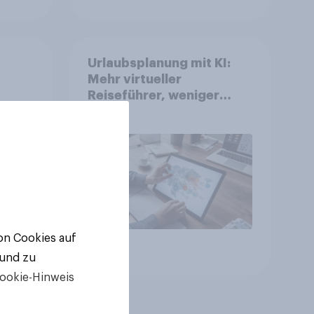
Urlaubsplanung mit KI:
Mehr virtueller
Reiseführer, weniger
Buchungsagent
gkeit
von Cookies auf
Artikel
 und zu
ookie-Hinweis