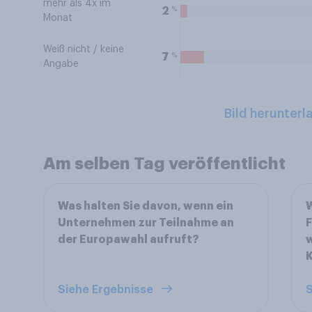
mehr als 4x im
%
2
Monat
Weiß nicht / keine
%
7
Angabe
Bild herunterl
Am selben Tag veröffentlicht
Was halten Sie davon, wenn ein
W
Unternehmen zur Teilnahme an
F
der Europawahl aufruft?
w
K
Siehe Ergebnisse
S