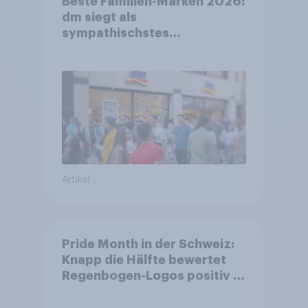
Beste Familien-Marken 2026:
dm siegt als
sympathischstes
Unternehmen unter jungen
Familien
Artikel
Pride Month in der Schweiz:
Knapp die Hälfte bewertet
Regenbogen-Logos positiv –
Glaubwürdigkeit bleibt
umstritten