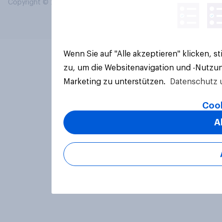
Copyright © 2026 YouGov PLC. Alle Rechte vorbehalten.
Wenn Sie auf "Alle akzeptieren" klicken, 
zu, um die Websitenavigation und -Nutzun
Marketing zu unterstützen.
Datenschutz 
Cook
A