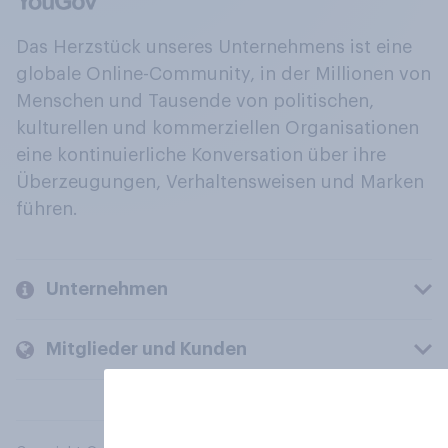
Das Herzstück unseres Unternehmens ist eine
globale Online-Community, in der Millionen von
Menschen und Tausende von politischen,
kulturellen und kommerziellen Organisationen
eine kontinuierliche Konversation über ihre
Überzeugungen, Verhaltensweisen und Marken
führen.
Unternehmen
Mitglieder und Kunden