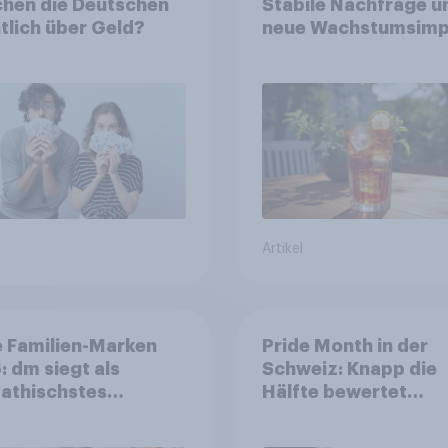
chen die Deutschen
Stabile Nachfrage u
tlich über Geld?
neue Wachstumsimp
in zentralen Zielgru
Artikel
 Familien-Marken
Pride Month in der
 dm siegt als
Schweiz: Knapp die
athischstes
Hälfte bewertet
rnehmen unter
Regenbogen-Logos
n Familien
positiv – Glaubwürdi