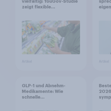
vielfältig: YouGov-Studie
spre
zeigt flexible
eigen
Ernährungstrends statt
starrer Diäten
Artikel
Artikel
GLP-1 und Abnehm-
Beste
Medikamente: Wie
2026:
schnelle
symp
Gesundheitslösungen
Unte
den FMCG-Sektor
junge