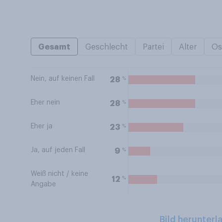
Gesamt
Geschlecht
Partei
Alter
Os
Nein, auf keinen Fall
%
28
Eher nein
%
28
Eher ja
%
23
Ja, auf jeden Fall
%
9
Weiß nicht / keine
%
12
Angabe
Bild herunterl