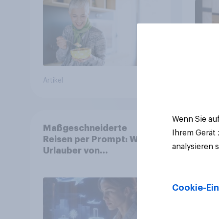
umgestalten
Artikel
Artikel
Wenn Sie auf
Maßgeschneiderte
Ihrem Gerät
Reisen per Prompt: Was
analysieren 
Urlauber von
personalisierter KI
erwarten, und welche KI-
Tools bei der
Cookie-Ein
Reiseplanung bereits
genutzt werden