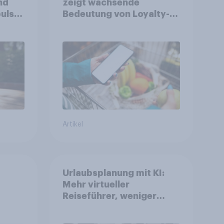
nd
zeigt wachsende
ulse
Bedeutung von Loyalty-
ppen
Apps im FMCG-Markt
Artikel
Urlaubsplanung mit KI:
Mehr virtueller
Reiseführer, weniger
Buchungsagent
gkeit