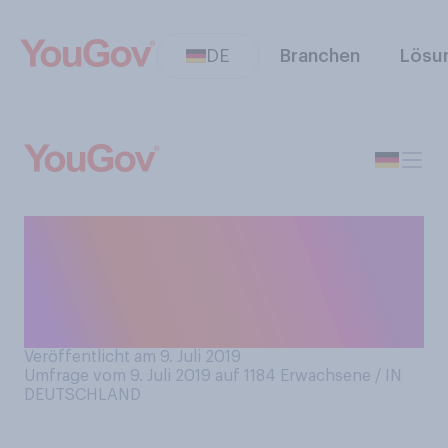
DE
Branchen
Lösu
Inwieweit stimmen Sie
folgender Aussage zu?
“Inlandsflüge sollten
verboten werden”.
Veröffentlicht am 9. Juli 2019
Umfrage vom 9. Juli 2019 auf 1184
Erwachsene / IN
DEUTSCHLAND