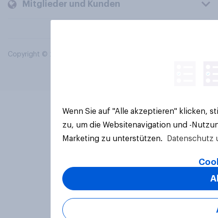
Mitglieder und Kunden
Copyright © 2026 YouGov PLC. Alle Rechte vorbehalten.
Wenn Sie auf "Alle akzeptieren" klicken, 
zu, um die Websitenavigation und -Nutzun
Marketing zu unterstützen.
Datenschutz 
Cook
A