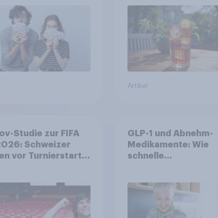
Artikel
v-Studie zur FIFA
GLP-1 und Abnehm-
026: Schweizer
Medikamente: Wie
en vor Turnierstart
schnelle
Begeisterung als
Gesundheitslösung
sche
den FMCG-Sektor
umgestalten