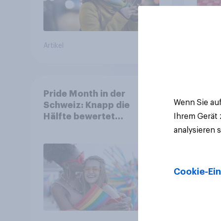
Artikel
Artikel
Pride Month in der
Wenn Sie auf
Schweiz: Knapp die
Hälfte bewertet
Ihrem Gerät
Regenbogen-Logos
analysieren 
positiv – Glaubwürdigkeit
bleibt umstritten
Cookie-Ein