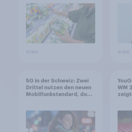
starrer Diäten
Artikel
Artikel
5G in der Schweiz: Zwei
YouGo
Drittel nutzen den neuen
WM 2
Mobilfunkstandard, doch
zeigt
Gesundheitsbedenken
mehr 
bleiben weit verbreitet
Deut