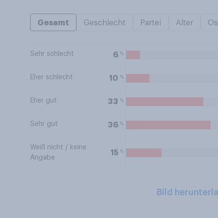
Gesamt
Geschlecht
Partei
Alter
Os
Sehr schlecht
%
6
Eher schlecht
%
10
Eher gut
%
33
Sehr gut
%
36
Weiß nicht / keine
%
15
Angabe
Bild herunterl