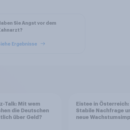
aben Sie Angst vor dem
Zahnarzt?
iehe Ergebnisse
z-Talk: Mit wem
Eistee in Österreich:
chen die Deutschen
Stabile Nachfrage u
tlich über Geld?
neue Wachstumsimp
in zentralen Zielgru