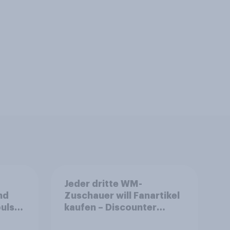
Jeder dritte WM-
nd
Zuschauer will Fanartikel
ulse
kaufen – Discounter
ppen
relevanter als DFB- und