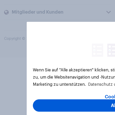
Mitglieder und Kunden
Copyright © 2026 YouGov PLC. Alle Rechte vorbehalten.
Wenn Sie auf "Alle akzeptieren" klicken, 
zu, um die Websitenavigation und -Nutzun
Marketing zu unterstützen.
Datenschutz 
Cook
A