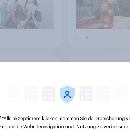
Artikel
v-Studie zur FIFA
GLP-1 und Abnehm-
026: Schweizer
Medikamente: Wie
en vor Turnierstart
schnelle
Begeisterung als
Gesundheitslösung
sche
den FMCG-Sektor
umgestalten
 "Alle akzeptieren" klicken, stimmen Sie der Speicherung 
 zu, um die Websitenavigation und -Nutzung zu verbessern