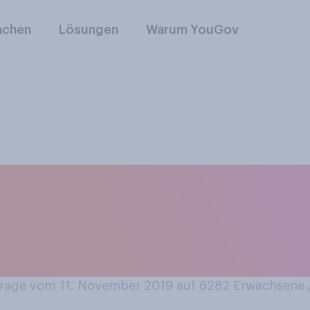
nchen
Lösungen
Warum YouGov
enziell mehr kons
ts auch bargeldlose
eiten angeboten w
age vom 11. November 2019 auf 6282
Erwachsene