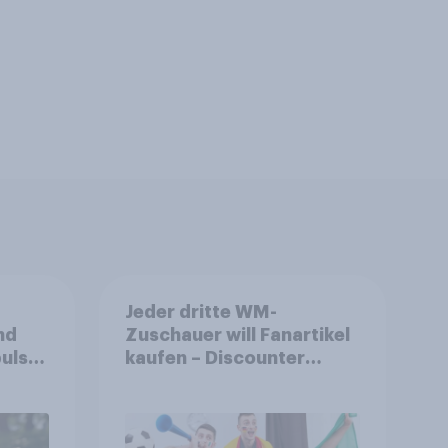
Jeder dritte WM-
nd
Zuschauer will Fanartikel
ulse
kaufen – Discounter
ppen
relevanter als DFB- und
FIFA-Shops