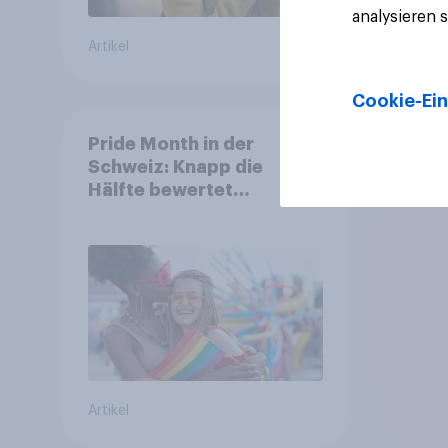
analysieren 
Artikel
Artikel
Cookie-Ein
Pride Month in der
Schweiz: Knapp die
Hälfte bewertet
Regenbogen-Logos
positiv – Glaubwürdigkeit
bleibt umstritten
Artikel