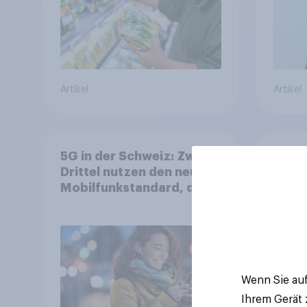
Artikel
Artikel
5G in der Schweiz: Zwei
YouGo
Drittel nutzen den neuen
WM 2
Mobilfunkstandard, doch
zeigt
Gesundheitsbedenken
mehr 
bleiben weit verbreitet
Deut
Wenn Sie auf
Ihrem Gerät