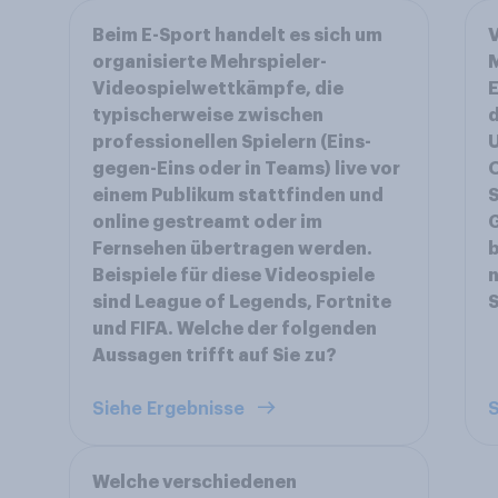
Beim E-Sport handelt es sich um
V
organisierte Mehrspieler-
M
Videospielwettkämpfe, die
E
typischerweise zwischen
d
professionellen Spielern (Eins-
gegen-Eins oder in Teams) live vor
O
einem Publikum stattfinden und
S
online gestreamt oder im
G
Fernsehen übertragen werden.
b
Beispiele für diese Videospiele
n
sind League of Legends, Fortnite
S
und FIFA. Welche der folgenden
Aussagen trifft auf Sie zu?
Siehe Ergebnisse
S
Welche verschiedenen