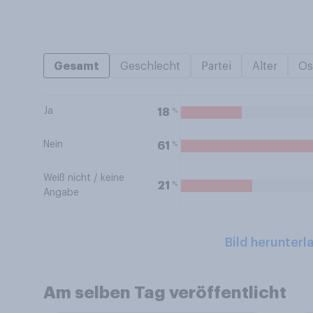
Gesamt
Geschlecht
Partei
Alter
Os
Ja
%
18
Nein
%
61
Weiß nicht / keine
%
21
Angabe
Bild herunterl
Am selben Tag veröffentlicht