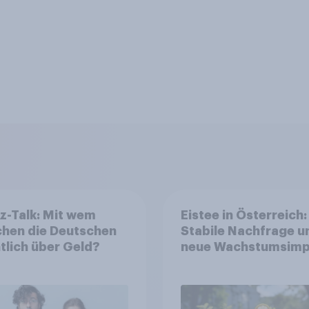
z-Talk: Mit wem
Eistee in Österreich:
chen die Deutschen
Stabile Nachfrage u
tlich über Geld?
neue Wachstumsimp
in zentralen Zielgru