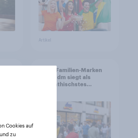
Artikel
Beste Familien-Marken
2026: dm siegt als
sympathischstes
en
Unternehmen unter
jungen Familien
von Cookies auf
 und zu