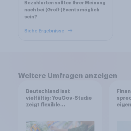
Bezahlarten sollten Ihrer Meinung
nach bei (Groß-)Events möglich
sein?
Siehe Ergebnisse
Weitere Umfragen anzeigen
Deutschland isst
Finan
vielfältig: YouGov-Studie
spre
zeigt flexible
eigen
Ernährungstrends statt
starrer Diäten