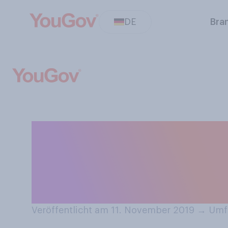
DE
Bra
Würden Sie tend
bei (Groß‑)Even
Bezahlmöglichk
Veröffentlicht am 11. November 2019
→
Umfr