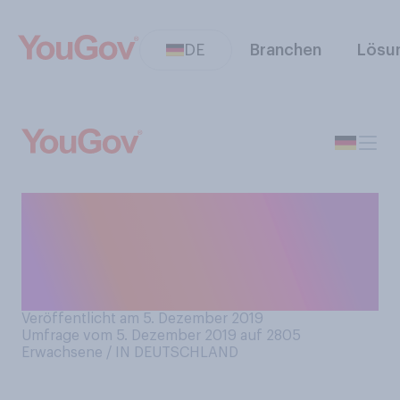
DE
Branchen
Lösu
Denken Sie, dass Eltern von
mehreren Kindern dazu
tendieren, ein Kind zu
bevorzugen?
Veröffentlicht am 5. Dezember 2019
Umfrage vom 5. Dezember 2019 auf 2805
Erwachsene / IN DEUTSCHLAND