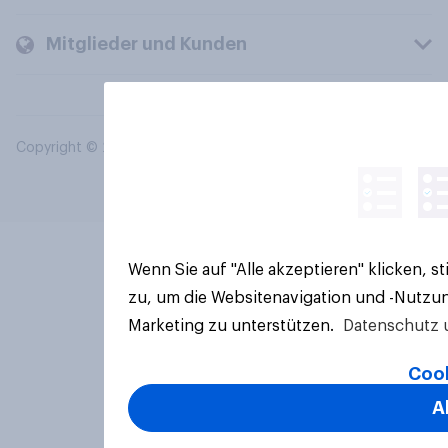
Mitglieder und Kunden
Copyright © 2026 YouGov PLC. Alle Rechte vorbehalten.
Wenn Sie auf "Alle akzeptieren" klicken, 
zu, um die Websitenavigation und -Nutzun
Marketing zu unterstützen.
Datenschutz 
Cook
A