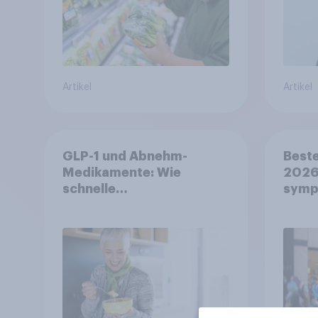
Artikel
Artikel
GLP-1 und Abnehm-
Beste
Medikamente: Wie
2026:
schnelle
symp
Gesundheitslösungen
Unte
den FMCG-Sektor
junge
umgestalten