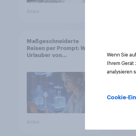
Artikel
Artikel
Maßgeschneiderte
Reisen per Prompt: Was
Wenn Sie auf
Urlauber von
personalisierter KI
Ihrem Gerät
erwarten, und welche KI-
analysieren 
Tools bei der
Reiseplanung bereits
genutzt werden
Cookie-Ein
Artikel