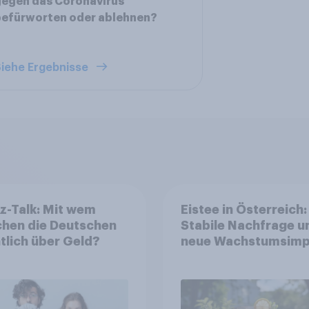
egen das Coronavirus
befürworten oder ablehnen?
iehe Ergebnisse
z-Talk: Mit wem
Eistee in Österreich:
chen die Deutschen
Stabile Nachfrage u
tlich über Geld?
neue Wachstumsimp
in zentralen Zielgru