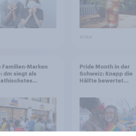
Artikel
 Familien-Marken
Pride Month in der
 dm siegt als
Schweiz: Knapp die
athischstes
Hälfte bewertet
rnehmen unter
Regenbogen-Logos
n Familien
positiv – Glaubwürdi
bleibt umstritten