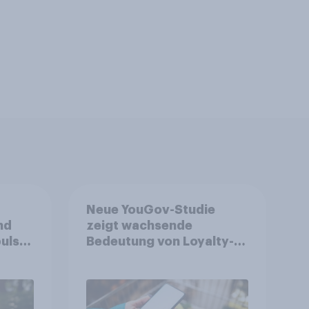
Neue YouGov-Studie
nd
zeigt wachsende
ulse
Bedeutung von Loyalty-
ppen
Apps im FMCG-Markt