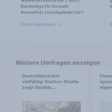
Wiederaufnahme der 1. und 2.
g
Bundesliga für Sie mehr
Normalität zurückgekehrt ist?
Siehe Ergebnisse
S
Weitere Umfragen anzeigen
Deutschland isst
Finan
vielfältig: YouGov-Studie
spre
zeigt flexible
eigen
Ernährungstrends statt
starrer Diäten