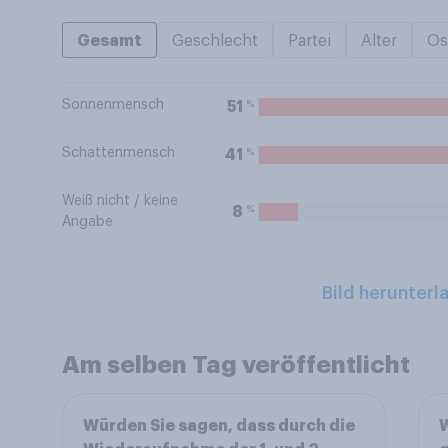
Gesamt
Geschlecht
Partei
Alter
Os
Sonnenmensch
%
51
Schattenmensch
%
41
Weiß nicht / keine
%
8
Angabe
Bild herunterl
Am selben Tag veröffentlicht
Würden Sie sagen, dass durch die
W