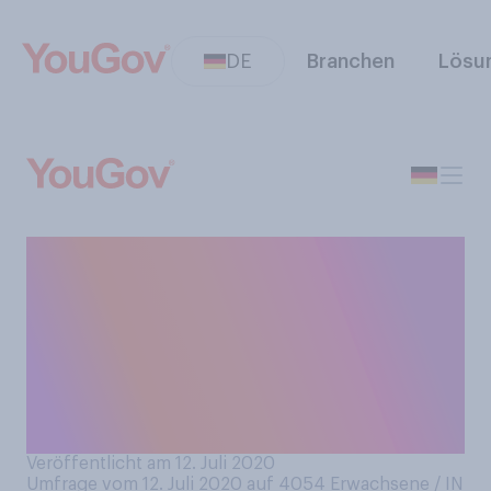
DE
Branchen
Lösu
Empfinden Sie Scham in
öffentlichen
Großraumduschen,
beispielsweise im
Fitnessstudio oder einer
Schwimmhalle?
Veröffentlicht am 12. Juli 2020
Umfrage vom 12. Juli 2020 auf 4054
Erwachsene / IN