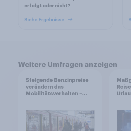
erfolgt oder nicht?
Siehe Ergebnisse
S
Weitere Umfragen anzeigen
Steigende Benzinpreise
Maßg
verändern das
Reise
Mobilitätsverhalten –
Urlau
Deutsche steigen bei
perso
längeren Strecken vom
erwar
Auto auf öffentliche
Tools
Verkehrsmittel um
Reise
genu