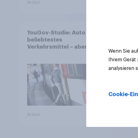
Artikel
Artikel
YouGov-Studie: Auto ist
beliebtestes
Verkehrsmittel – aber
Wenn Sie auf
jeder Zweite nutzt den öV
Ihrem Gerät
für alltägliche Reisen
analysieren 
Cookie-Ein
Artikel