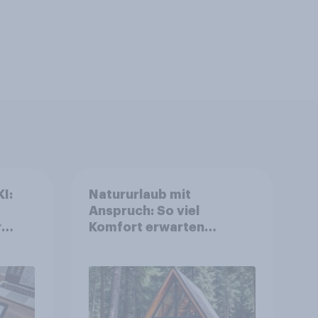
I:
Natururlaub mit
Anspruch: So viel
r
Komfort erwarten
deutsche
Campingurlauber