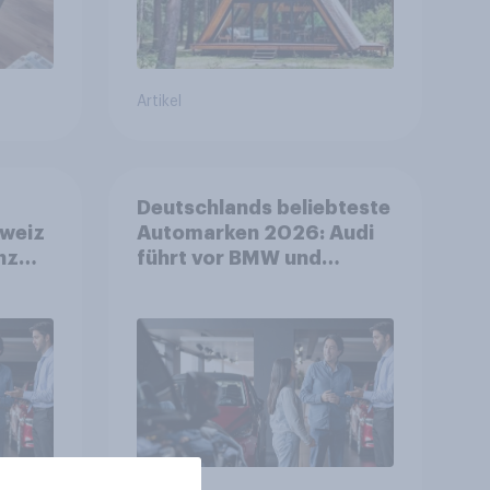
Artikel
Deutschlands beliebteste
weiz
Automarken 2026: Audi
nz
führt vor BMW und
Mercedes-Benz – BYD
ter
größter Aufsteiger