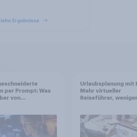
iehe Ergebnisse
eschneiderte
Urlaubsplanung mit K
n per Prompt: Was
Mehr virtueller
ber von
Reiseführer, wenige
nalisierter KI
Buchungsagent
ten, und welche KI-
 bei der
planung bereits
tzt werden