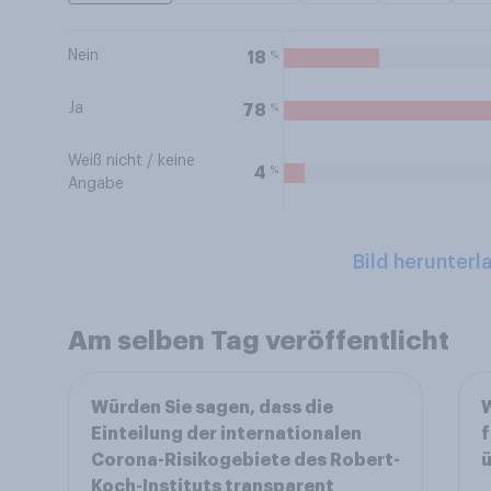
Nein
%
18
Ja
%
78
Weiß nicht / keine
%
4
Angabe
Bild herunterl
Am selben Tag veröffentlicht
Würden Sie sagen, dass die
W
Einteilung der internationalen
f
Corona-Risikogebiete des Robert-
ü
Koch-Instituts transparent