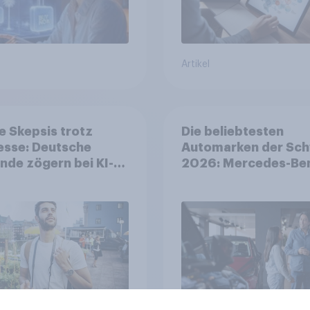
Artikel
 Skepsis trotz
Die beliebtesten
esse: Deutsche
Automarken der Sch
nde zögern bei KI-
2026: Mercedes-Be
ung
führt vor Toyota und
BMW – Toyota gröss
Aufsteiger