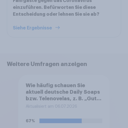
Fahrgäste gegen das Coronavirus
einzuführen. Befürworten Sie diese
Entscheidung oder lehnen Sie sie ab?
Siehe Ergebnisse
Weitere Umfragen anzeigen
Wie häufig schauen Sie
aktuell deutsche Daily Soaps
bzw. Telenovelas, z. B. „Gute
Zeiten, schlechte Zeiten
Aktualisiert am 06.07.2026
(GZSZ)“, „Alles was zählt“,
„Unter uns“ oder „Sturm der
67%
Liebe“?