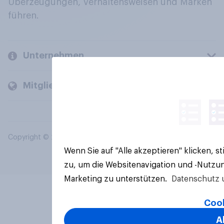
Überzeugungen, Verhaltensweisen und Marken
führen.
Unternehmen
Mitglieder und Kunden
Copyright © 2026 YouGov PLC. Alle Rechte vorbehalten.
Wenn Sie auf "Alle akzeptieren" klicken, 
zu, um die Websitenavigation und -Nutzun
Marketing zu unterstützen.
Datenschutz 
Cook
A