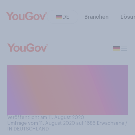
DE
Branchen
Lösu
Würden Sie Thomas
Gottschalk gerne wieder als
Moderator im
öffentlich‑rechtlichen
Fernsehen sehen wollen?
Veröffentlicht am 11. August 2020
Umfrage vom 11. August 2020 auf 1686
Erwachsene /
IN DEUTSCHLAND