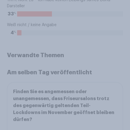
Trifft nicht zu – ich habe keinen Lieblings-James-Bond-
Darsteller
%
33
Weiß nicht / keine Angabe
%
4
Verwandte Themen
Am selben Tag veröffentlicht
Finden Sie es angemessen oder
unangemessen, dass Friseursalons trotz
des gegenwärtig geltenden Teil-
Lockdowns im November geöffnet bleiben
dürfen?