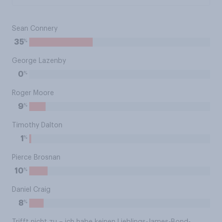
Sean Connery
%
35
George Lazenby
%
0
Roger Moore
%
9
Timothy Dalton
%
1
Pierce Brosnan
%
10
Daniel Craig
%
8