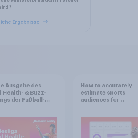
eue Ministerpräsidentin stellen
wird?
iehe Ergebnisse
te Ausgabe des
How to accurately
 Health- & Buzz-
estimate sports
ngs der Fußball-
audiences for
sliga: FC Bayern
sponsorship valuati
hen festigt
enposition