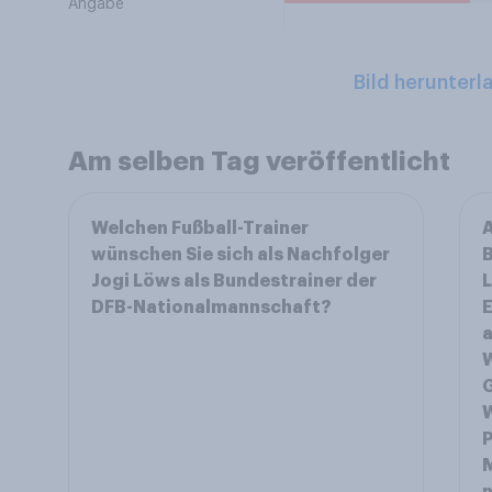
Angabe
Bild herunterl
Am selben Tag veröffentlicht
Welchen Fußball-Trainer
wünschen Sie sich als Nachfolger
Jogi Löws als Bundestrainer der
DFB-Nationalmannschaft?
E
a
W
G
W
P
M