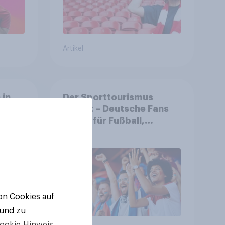
Artikel
 in
Der Sporttourismus
 das
boomt – Deutsche Fans
en
reisen für Fußball,
es
Atmosphäre und
Großevents
von Cookies auf
 und zu
ookie-Hinweis