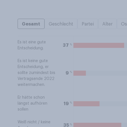
Gesamt
Geschlecht
Partei
Alter
Os
Es ist eine gute
%
37
Entscheidung.
Es ist keine gute
Entscheidung, er
%
9
sollte zumindest bis
Vertragsende 2022
weitermachen.
Er hätte schon
%
19
längst aufhören
sollen
Weiß nicht / keine
%
35