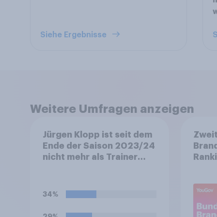
n
Siehe Ergebnisse
S
Weitere Umfragen anzeigen
Jürgen Klopp ist seit dem
Zwei
Ende der Saison 2023/24
Brand
nicht mehr als Trainer
Ranki
aktiv. Seit dem 1. Januar
Bunde
2025 ist er als Global
Münc
Head of Soccer bei Red
Spitz
34%
Bull aktiv. Während der
FIFA-Weltmeisterschaft
29%