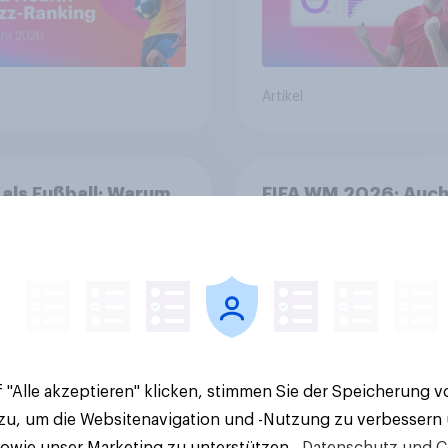
Artikel
als Fußball: Warum
FIFA WM 2026: Auch
WM 2026 für Marken
Deutschland wächst
 schon entscheidend
Interesse – für Mark
bietet sich ein stark
Sponsoring-Umfeld
 "Alle akzeptieren" klicken, stimmen Sie der Speicherung 
 zu, um die Websitenavigation und -Nutzung zu verbessern
sowie unser Marketing zu unterstützen.
Datenschutz und C