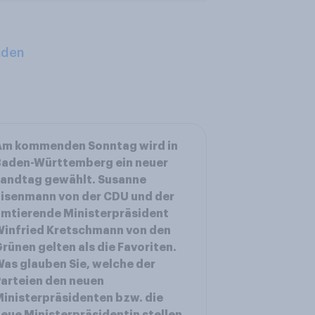
aden
Am kommenden Sonntag wird in
Baden-Württemberg ein neuer
Landtag gewählt. Susanne
isenmann von der CDU und der
mtierende Ministerpräsident
infried Kretschmann von den
rünen gelten als die Favoriten.
as glauben Sie, welche der
arteien den neuen
inisterpräsidenten bzw. die