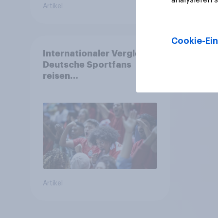
Artikel
Artikel
Cookie-Ein
Internationaler Vergleich:
Deutsche Sportfans
reisen
unterdurchschnittlich
häufig zu Sport-
Veranstaltungen
Artikel