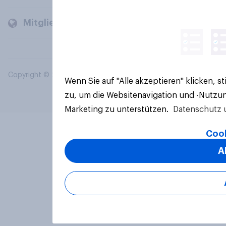
Mitglieder und Kunden
Copyright © 2026 YouGov PLC. Alle Rechte vorbehalten.
Wenn Sie auf "Alle akzeptieren" klicken, 
zu, um die Websitenavigation und -Nutzun
Marketing zu unterstützen.
Datenschutz 
Cook
A