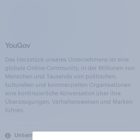
Das Herzstück unseres Unternehmens ist eine
globale Online-Community, in der Millionen von
Menschen und Tausende von politischen,
kulturellen und kommerziellen Organisationen
eine kontinuierliche Konversation über ihre
Überzeugungen, Verhaltensweisen und Marken
führen.
Unternehmen