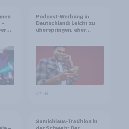
nnen
Podcast-Werbung in
 –
Deutschland: Leicht zu
ereit
überspringen, aber
he zu
weniger störend
Artikel
Samichlaus-Tradition in
ele –
der Schweiz: Der