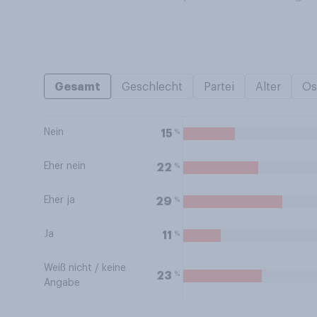
Gesamt
Geschlecht
Partei
Alter
Os
Nein
%
15
Eher nein
%
22
Eher ja
%
29
Ja
%
11
Weiß nicht / keine
%
23
Angabe