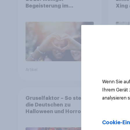
Begeisterung im
Xing 
Durchschnitt, deutlich
Platt
mehr bei Top-Kampagnen
Beruf
+++ Amazon führt
Ranking der aktuellen
Werbelieblinge an
Artikel
Artikel
Wenn Sie auf
Ihrem Gerät
Gruselfaktor – So stehen
analysieren 
die Deutschen zu
Halloween und Horror
Cookie-Ein