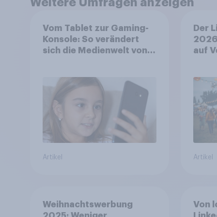
Weitere Umfragen anzeigen
Vom Tablet zur Gaming-
Der L
Konsole: So verändert
2026
sich die Medienwelt von
auf V
Kindern zwischen 3 und
aufm
13 Jahren
wo si
Artikel
Artikel
Weihnachtswerbung
Von l
2025: Weniger
Linke