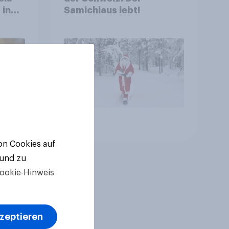
 in
Samichlaus lebt!
ten
Artikel
von Cookies auf
 und zu
ookie-Hinweis
kzeptieren