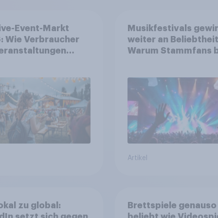
ive-Event-Markt
Musikfestivals gewi
: Wie Verbraucher
weiter an Beliebtheit
eranstaltungen
Warum Stammfans b
erksam werden und
sind, tief in die Tasc
e Tickets kaufen
greifen
Artikel
okal zu global:
Brettspiele genauso
dIn setzt sich gegen
beliebt wie Videospi