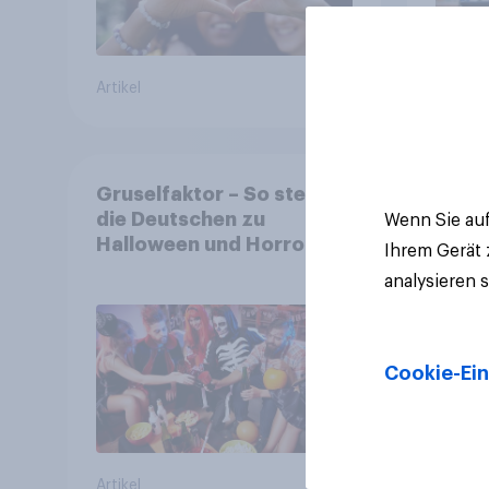
Artikel
Artikel
Gruselfaktor – So stehen
die Deutschen zu
Wenn Sie auf
Halloween und Horror
Ihrem Gerät
analysieren 
Cookie-Ein
Artikel