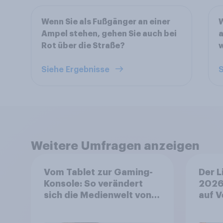
Wenn Sie als Fußgänger an einer
W
Ampel stehen, gehen Sie auch bei
a
Rot über die Straße?
Siehe Ergebnisse
S
Weitere Umfragen anzeigen
Vom Tablet zur Gaming-
Der L
Konsole: So verändert
2026
sich die Medienwelt von
auf V
Kindern zwischen 3 und
aufm
13 Jahren
wo si