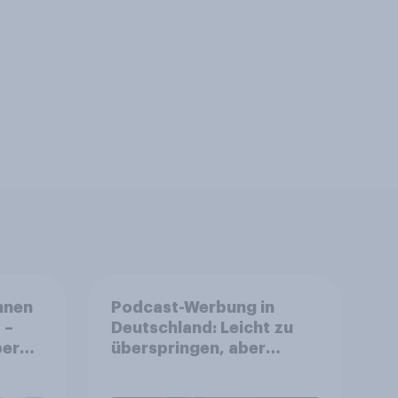
nnen
Podcast-Werbung in
 –
Deutschland: Leicht zu
ereit
überspringen, aber
he zu
weniger störend