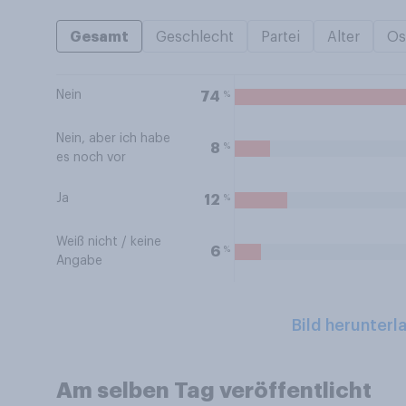
Gesamt
Geschlecht
Partei
Alter
Os
Nein
%
74
Nein, aber ich habe
%
8
es noch vor
Ja
%
12
Weiß nicht / keine
%
6
Angabe
Bild herunterl
Am selben Tag veröffentlicht