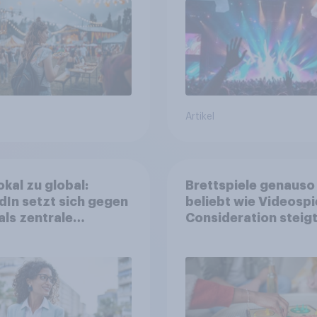
Artikel
okal zu global:
Brettspiele genauso
dIn setzt sich gegen
beliebt wie Videospi
als zentrale
Consideration steigt
form für
kinderlosen Haushal
stätige durch