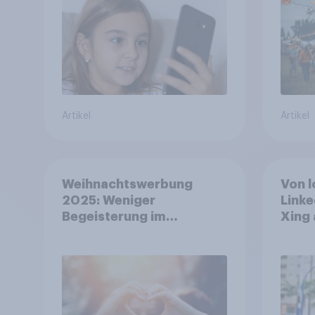
Artikel
Artikel
Weihnachtswerbung
Von l
2025: Weniger
Linke
Begeisterung im
Xing 
Durchschnitt, deutlich
Platt
mehr bei Top-Kampagnen
Beruf
+++ Amazon führt
Ranking der aktuellen
Werbelieblinge an