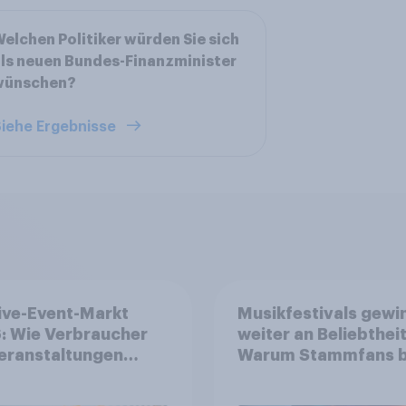
elchen Politiker würden Sie sich
ls neuen Bundes-Finanzminister
wünschen?
iehe Ergebnisse
ive-Event-Markt
Musikfestivals gewi
: Wie Verbraucher
weiter an Beliebtheit
eranstaltungen
Warum Stammfans b
erksam werden und
sind, tief in die Tasc
e Tickets kaufen
greifen