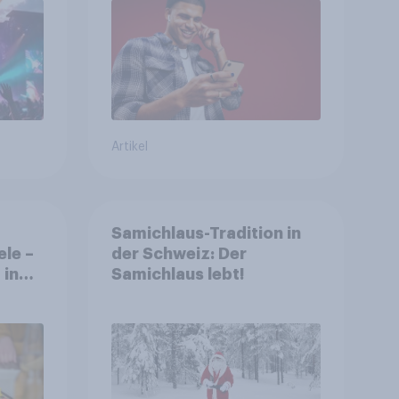
Artikel
Samichlaus-Tradition in
ele –
der Schweiz: Der
 in
Samichlaus lebt!
ten