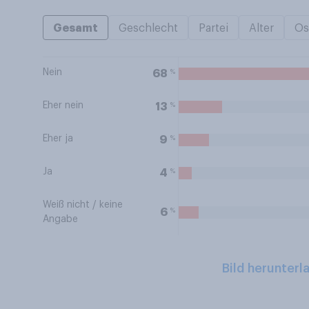
Gesamt
Geschlecht
Partei
Alter
Os
Nein
%
68
Eher nein
%
13
Eher ja
%
9
Ja
%
4
Weiß nicht / keine
%
6
Angabe
Bild herunterl