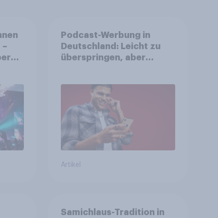
nnen
Podcast-Werbung in
 –
Deutschland: Leicht zu
ereit
überspringen, aber
he zu
weniger störend
Artikel
Samichlaus-Tradition in