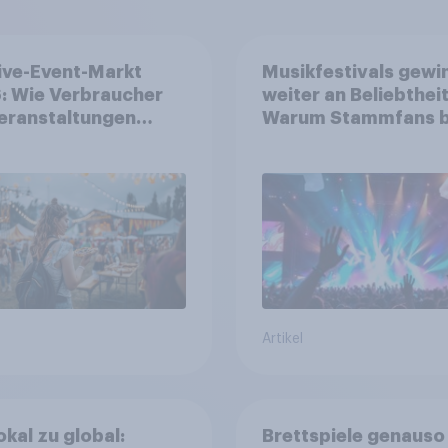
ive-Event-Markt
Musikfestivals gewi
: Wie Verbraucher
weiter an Beliebtheit
eranstaltungen
Warum Stammfans b
erksam werden und
sind, tief in die Tasc
e Tickets kaufen
greifen
Artikel
okal zu global:
Brettspiele genauso