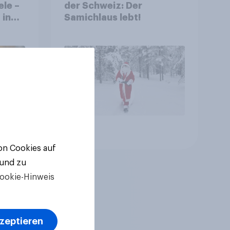
ele –
der Schweiz: Der
 in
Samichlaus lebt!
ten
Artikel
von Cookies auf
 und zu
ookie-Hinweis
kzeptieren