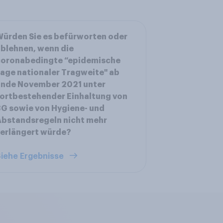
ürden Sie es befürworten oder
blehnen, wenn die
coronabedingte “epidemische
age nationaler Tragweite" ab
Ende November 2021 unter
ortbestehender Einhaltung von
G sowie von Hygiene- und
bstandsregeln nicht mehr
erlängert würde?
iehe Ergebnisse