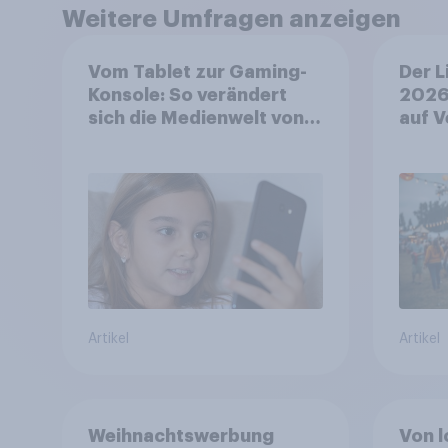
Weitere Umfragen anzeigen
Vom Tablet zur Gaming-
Der L
Konsole: So verändert
2026
sich die Medienwelt von
auf V
Kindern zwischen 3 und
aufm
13 Jahren
wo si
Artikel
Artikel
Weihnachtswerbung
Von l