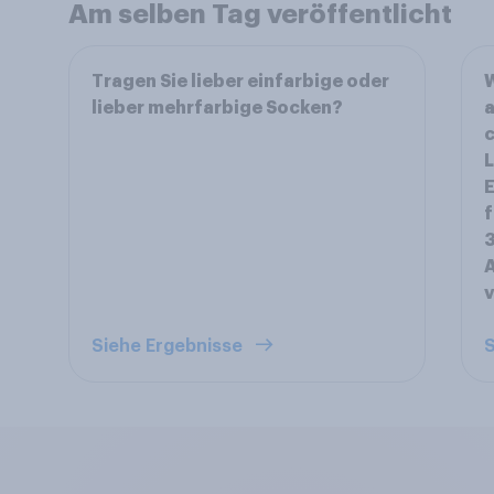
Am selben Tag veröffentlicht
Tragen Sie lieber einfarbige oder
W
lieber mehrfarbige Socken?
a
L
f
3
A
v
Siehe Ergebnisse
S