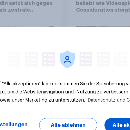
dIn setzt sich gegen
beliebt wie Videospi
als zentrale
Consideration steigt
form für
kinderlosen Haushal
stätige durch
Artikel
 "Alle akzeptieren" klicken, stimmen Sie der Speicherung 
 zu, um die Websitenavigation und -Nutzung zu verbessern
sowie unser Marketing zu unterstützen.
Datenschutz und C
stellungen
Alle ablehnen
Alle a