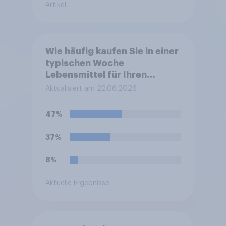
Artikel
Wie häufig kaufen Sie in einer
typischen Woche
Lebensmittel für Ihren
eigenen Haushalt in einem
Aktualisiert am 22.06.2026
Supermarkt oder Discounter
ein?
47%
37%
8%
Aktuelle Ergebnisse