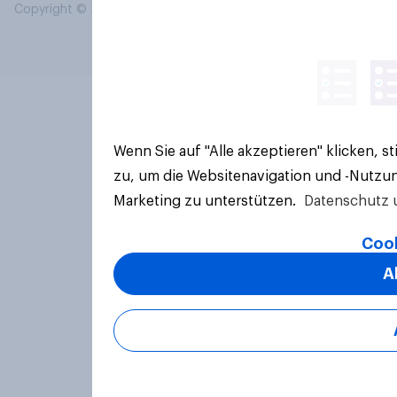
Copyright © 2026 YouGov PLC. Alle Rechte vorbehalten.
Wenn Sie auf "Alle akzeptieren" klicken, 
zu, um die Websitenavigation und -Nutzun
Marketing zu unterstützen.
Datenschutz 
Cook
A