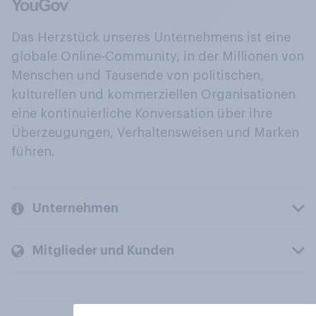
Das Herzstück unseres Unternehmens ist eine
globale Online-Community, in der Millionen von
Menschen und Tausende von politischen,
kulturellen und kommerziellen Organisationen
eine kontinuierliche Konversation über ihre
Überzeugungen, Verhaltensweisen und Marken
führen.
Unternehmen
Mitglieder und Kunden