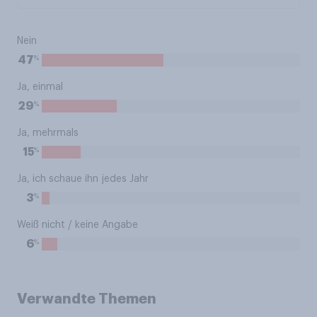
Nein
%
47
Ja, einmal
%
29
Ja, mehrmals
%
15
Ja, ich schaue ihn jedes Jahr
%
3
Weiß nicht / keine Angabe
%
6
Verwandte Themen