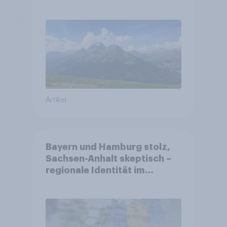
Sorgen betreffen vor allem
Gesundheitswesen und
Altersvorsorge
Artikel
Bayern und Hamburg stolz,
Sachsen-Anhalt skeptisch –
regionale Identität im
Vergleich +++ Verbundenheit
mit Europa im Osten am
geringsten