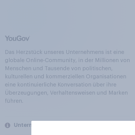
Das Herzstück unseres Unternehmens ist eine
globale Online-Community, in der Millionen von
Menschen und Tausende von politischen,
kulturellen und kommerziellen Organisationen
eine kontinuierliche Konversation über ihre
Überzeugungen, Verhaltensweisen und Marken
führen.
Unternehmen