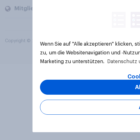
Mitglieder und Kunden
Copyright © 2026 YouGov PLC. Alle Rechte vorbehalten.
Wenn Sie auf "Alle akzeptieren" klicken, 
zu, um die Websitenavigation und -Nutzun
Marketing zu unterstützen.
Datenschutz 
Cook
A