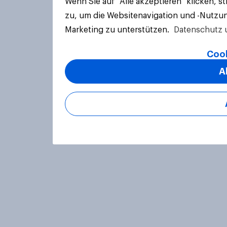
Wenn Sie auf "Alle akzeptieren" klicken, 
zu, um die Websitenavigation und -Nutzun
Marketing zu unterstützen.
Datenschutz 
Cook
A