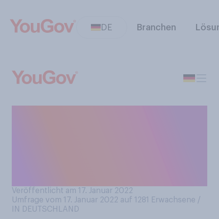
DE
Branchen
Lösu
Am Mittwoch, 26. Januar
beginnt die neue Staffel von
"Der Bachelor" bei RTL.
Werden Sie die Staffel
verfolgen?
Veröffentlicht am 17. Januar 2022
Umfrage vom 17. Januar 2022 auf 1281
Erwachsene /
IN DEUTSCHLAND