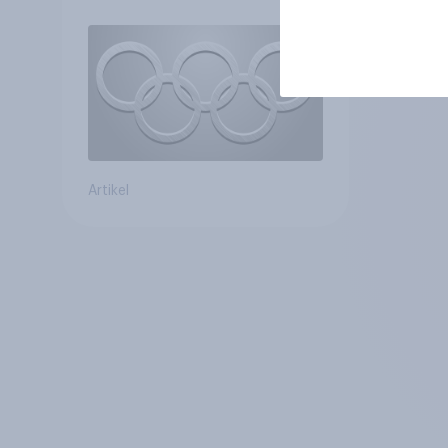
motiviert knapp jeden
dritten Wintersportler zu
neuer
Ausrüstung+++Umsatz
rückläufig
Artikel