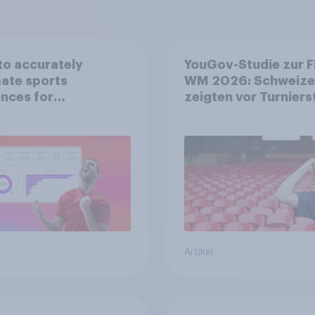
o accurately
YouGov-Studie zur F
ate sports
WM 2026: Schweize
nces for
zeigten vor Turniers
orship valuation
mehr Begeisterung a
Deutsche
Artikel