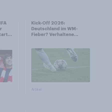
IFA
Kick-Off 2026:
r
Deutschland im WM-
tart
Fieber? Verhaltene
ls
Vorfreude auf die
Fußball-
Weltmeisterschaft
Artikel