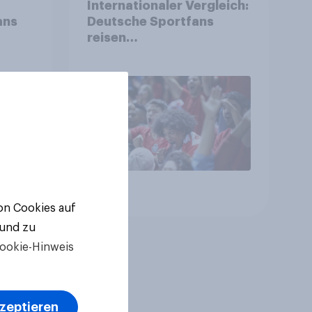
Internationaler Vergleich:
ans
Deutsche Sportfans
reisen
unterdurchschnittlich
häufig zu Sport-
Veranstaltungen
Artikel
von Cookies auf
 und zu
ookie-Hinweis
kzeptieren