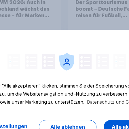
WM 2026: Auch in
Der Sporttourismus
schland wächst das
boomt – Deutsche F
esse – für Marken
reisen für Fußball,
t sich ein starkes
Atmosphäre und
soring-Umfeld
Großevents
Artikel
 "Alle akzeptieren" klicken, stimmen Sie der Speicherung 
 zu, um die Websitenavigation und -Nutzung zu verbessern
sowie unser Marketing zu unterstützen.
Datenschutz und C
stellungen
Alle ablehnen
Alle a