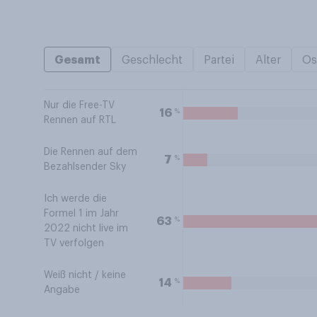
Gesamt
Geschlecht
Partei
Alter
Os
Nur die Free-TV
%
16
Rennen auf RTL
Die Rennen auf dem
%
7
Bezahlsender Sky
Ich werde die
Formel 1 im Jahr
%
63
2022 nicht live im
TV verfolgen
Weiß nicht / keine
%
14
Angabe