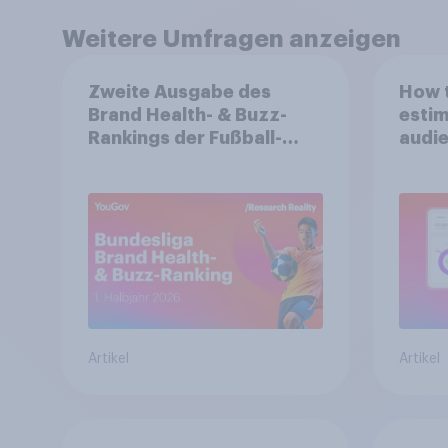
Weitere Umfragen anzeigen
Zweite Ausgabe des
How t
Brand Health- & Buzz-
estim
Rankings der Fußball-
audie
Bundesliga: FC Bayern
spons
München festigt
Spitzenposition
Artikel
Artikel