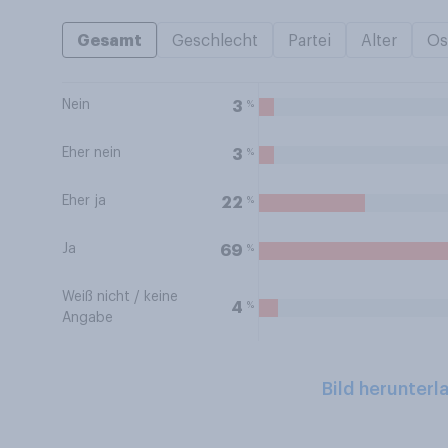
Gesamt
Geschlecht
Partei
Alter
Os
Nein
%
3
Eher nein
%
3
Eher ja
%
22
Ja
%
69
Weiß nicht / keine
%
4
Angabe
Bild herunterl