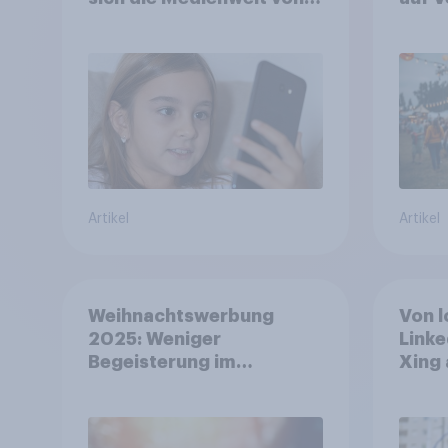
Kindern zwischen 3 und
aufm
13 Jahren
wo si
Artikel
Artikel
Weihnachtswerbung
Von l
2025: Weniger
Linke
Begeisterung im
Xing 
Durchschnitt, deutlich
Platt
mehr bei Top-Kampagnen
Beruf
+++ Amazon führt