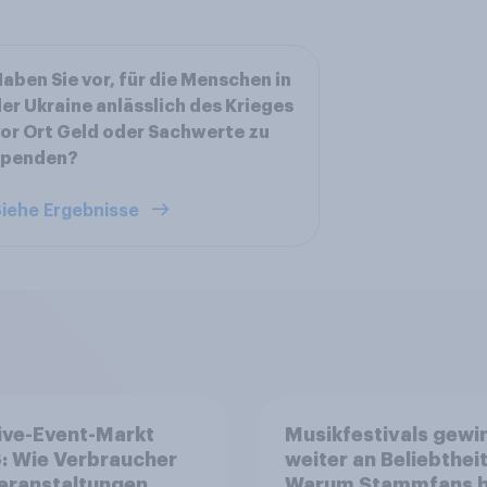
aben Sie vor, für die Menschen in
er Ukraine anlässlich des Krieges
or Ort Geld oder Sachwerte zu
spenden?
iehe Ergebnisse
ive-Event-Markt
Musikfestivals gewi
: Wie Verbraucher
weiter an Beliebtheit
eranstaltungen
Warum Stammfans b