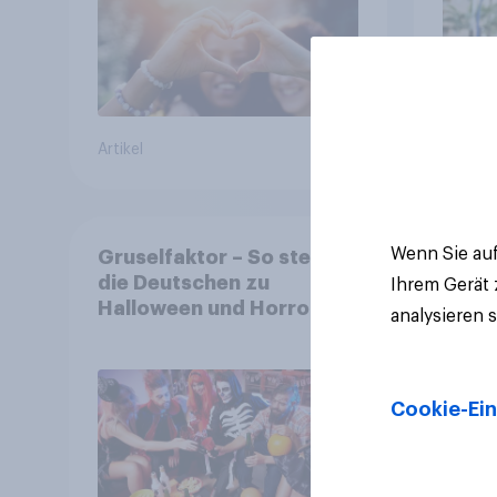
Ranking der aktuellen
Werbelieblinge an
Artikel
Artikel
Wenn Sie auf
Gruselfaktor – So stehen
die Deutschen zu
Ihrem Gerät
Halloween und Horror
analysieren 
Cookie-Ein