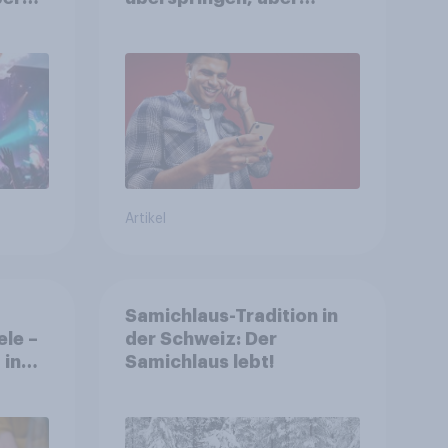
he zu
weniger störend
Artikel
Samichlaus-Tradition in
ele –
der Schweiz: Der
 in
Samichlaus lebt!
ten