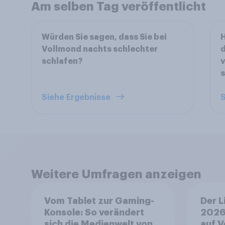
Am selben Tag veröffentlicht
Würden Sie sagen, dass Sie bei
H
Vollmond nachts schlechter
d
schlafen?
v
Siehe Ergebnisse
S
Weitere Umfragen anzeigen
Vom Tablet zur Gaming-
Der L
Konsole: So verändert
2026
sich die Medienwelt von
auf V