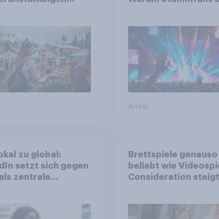
erksam werden und
sind, tief in die Tasc
e Tickets kaufen
greifen
Artikel
okal zu global:
Brettspiele genauso
dIn setzt sich gegen
beliebt wie Videospi
als zentrale
Consideration steigt
form für
kinderlosen Haushal
stätige durch