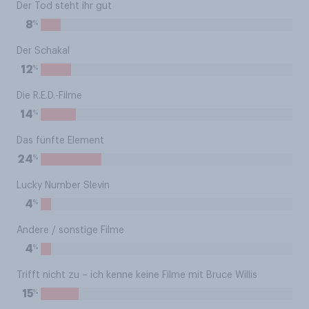
Der Tod steht ihr gut
%
8
Der Schakal
%
12
Die R.E.D.-Filme
%
14
Das fünfte Element
%
24
Lucky Number Slevin
%
4
Andere / sonstige Filme
%
4
Trifft nicht zu – ich kenne keine Filme mit Bruce Willis
%
15