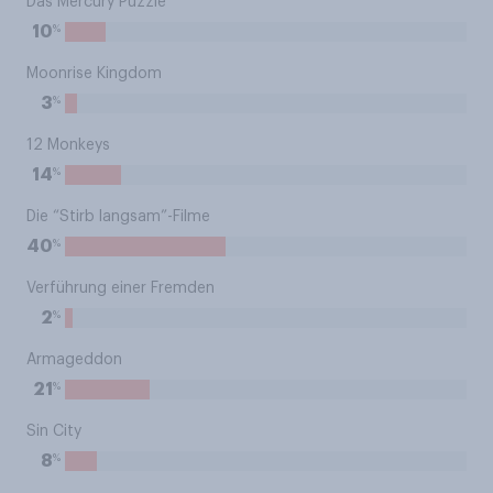
Das Mercury Puzzle
%
10
Moonrise Kingdom
%
3
12 Monkeys
%
14
Die “Stirb langsam”-Filme
%
40
Verführung einer Fremden
%
2
Armageddon
%
21
Sin City
%
8