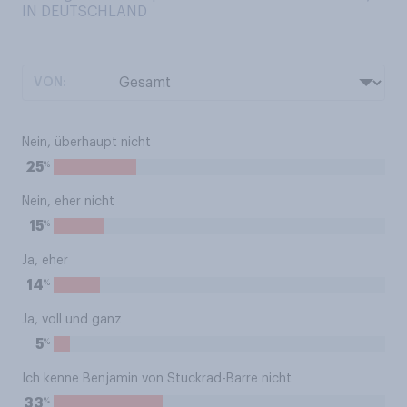
IN DEUTSCHLAND
VON:
Nein, überhaupt nicht
%
25
Nein, eher nicht
%
15
Ja, eher
%
14
Ja, voll und ganz
%
5
Ich kenne Benjamin von Stuckrad-Barre nicht
%
33