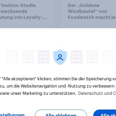
 YouGov-Studie
Der „Goldene
t wachsende
Windbeutel“ von
tung von Loyalty-
Foodwatch macht je
 im FMCG-Markt
Jahr auf Produkte
aufmerksam, bei de
die Organisation ein
34%
Verbrauchertäusch
oder irreführende
24%
Aufmachung kritisier
Inwieweit würde ein
20%
solche Auszeichnung
Kaufentscheidung fü
Aktuelle Ergebnisse
betroffene Marke
 "Alle akzeptieren" klicken, stimmen Sie der Speicherung 
beeinflussen?
 zu, um die Websitenavigation und -Nutzung zu verbessern
sowie unser Marketing zu unterstützen.
Datenschutz und C
stellungen
Alle ablehnen
Alle a