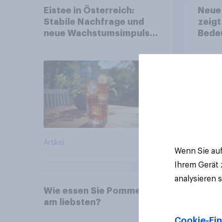
Eistee in Österreich:
Neue
Stabile Nachfrage und
zeig
neue Wachstumsimpulse
Bedeu
in zentralen Zielgruppen
Apps
Artikel
Artikel
Wenn Sie auf
Ihrem Gerät
analysieren 
Wie essen Sie Pommes
am liebsten?
Cookie-Ein