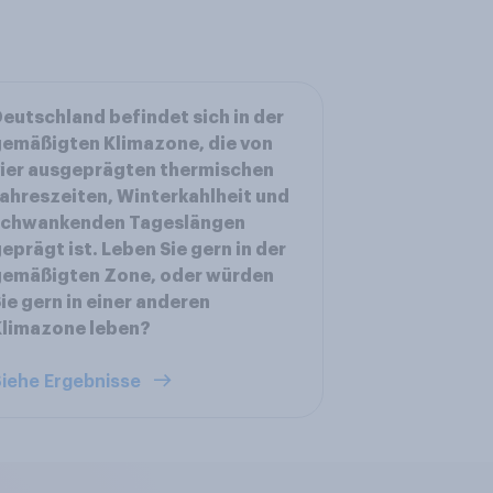
eutschland befindet sich in der
emäßigten Klimazone, die von
ier ausgeprägten thermischen
ahreszeiten, Winterkahlheit und
schwankenden Tageslängen
eprägt ist. Leben Sie gern in der
gemäßigten Zone, oder würden
ie gern in einer anderen
Klimazone leben?
iehe Ergebnisse