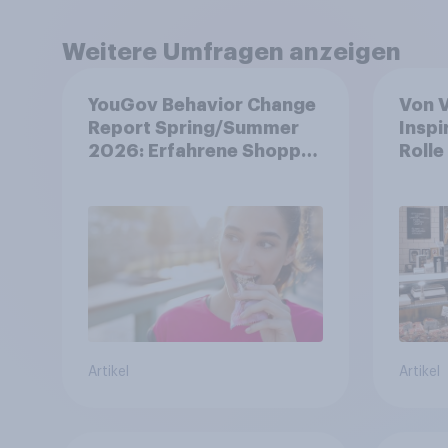
Weitere Umfragen anzeigen
YouGov Behavior Change
Von 
Report Spring/Summer
Inspi
2026: Erfahrene Shopper
Rolle
treffen smarte
Leben
Entscheidungen in
wand
unsicheren Zeiten
Artikel
Artikel