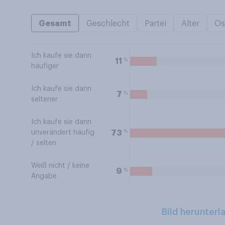
Gesamt
Geschlecht
Partei
Alter
Os
Ich kaufe sie dann
%
11
häufiger
Ich kaufe sie dann
%
7
seltener
Ich kaufe sie dann
%
73
unverändert häufig
/ selten
Weiß nicht / keine
%
9
Angabe
Bild herunterl