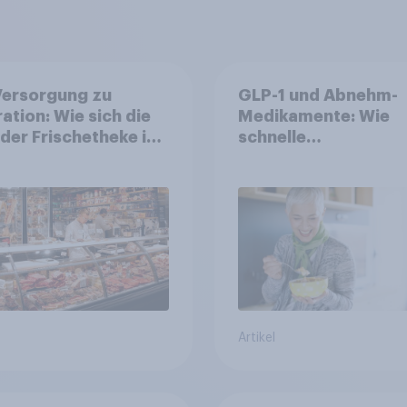
Versorgung zu
GLP-1 und Abnehm-
ration: Wie sich die
Medikamente: Wie
 der Frischetheke im
schnelle
smitteleinzelhandel
Gesundheitslösung
elt
den FMCG-Sektor
umgestalten
Artikel