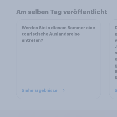
Am selben Tag veröffentlicht
Werden Sie in diesem Sommer eine
D
touristische Auslandsreise
g
antreten?
v
J
g
S
Siehe Ergebnisse
S