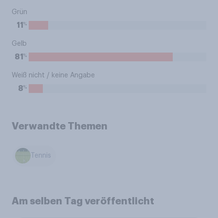
Grün
%
11
Gelb
%
81
Weiß nicht / keine Angabe
%
8
Verwandte Themen
Tennis
Am selben Tag veröffentlicht