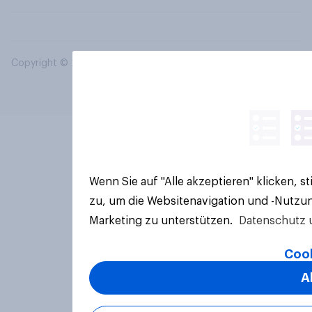
Copyright © 2026 YouGov PLC. Alle Rechte vorbehalten.
Wenn Sie auf "Alle akzeptieren" klicken, 
zu, um die Websitenavigation und -Nutzun
Marketing zu unterstützen.
Datenschutz 
Cook
A