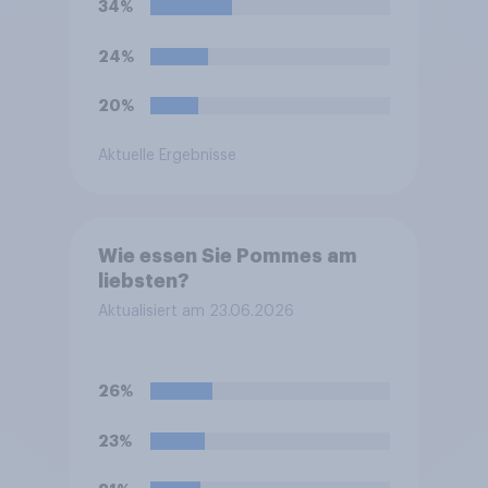
34%
irreführende Aufmachung
kritisiert. Inwieweit würde
24%
eine solche Auszeichnung
Ihre Kaufentscheidung für
20%
die betroffene Marke
beeinflussen?
Aktuelle Ergebnisse
Wie essen Sie Pommes am
liebsten?
Aktualisiert am 23.06.2026
26%
23%