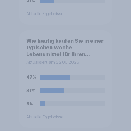
21%
Aktuelle Ergebnisse
Wie häufig kaufen Sie in einer
typischen Woche
Lebensmittel für Ihren
eigenen Haushalt in einem
Aktualisiert am 22.06.2026
Supermarkt oder Discounter
ein?
47%
37%
8%
Aktuelle Ergebnisse