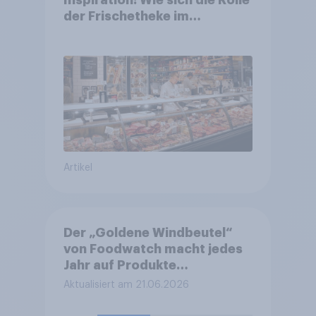
Inspiration: Wie sich die Rolle
der Frischetheke im
Lebensmitteleinzelhandel
wandelt
Artikel
Der „Goldene Windbeutel“
von Foodwatch macht jedes
Jahr auf Produkte
aufmerksam, bei denen die
Aktualisiert am 21.06.2026
Organisation eine
Verbrauchertäuschung oder