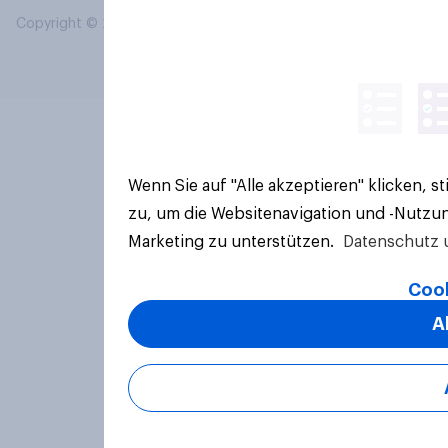
Copyright © 2026 YouGov PLC. Alle Rechte vorbehalten.
Wenn Sie auf "Alle akzeptieren" klicken, 
zu, um die Websitenavigation und -Nutzun
Marketing zu unterstützen.
Datenschutz 
Cook
A