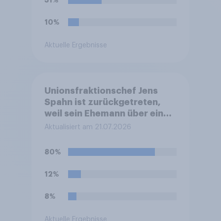
31%
10%
Aktuelle Ergebnisse
Unionsfraktionschef Jens
Spahn ist zurückgetreten,
weil sein Ehemann über eine
Leihmutterschaft im Ausland
Aktualisiert am 21.07.2026
Vater geworden ist. In
Deutschland ist die
80%
Vermittlung und
medizinische Ausführung der
12%
Leihmutterschaft verboten.
Wie stehen Sie zu dem
8%
Rücktritt?
Aktuelle Ergebnisse