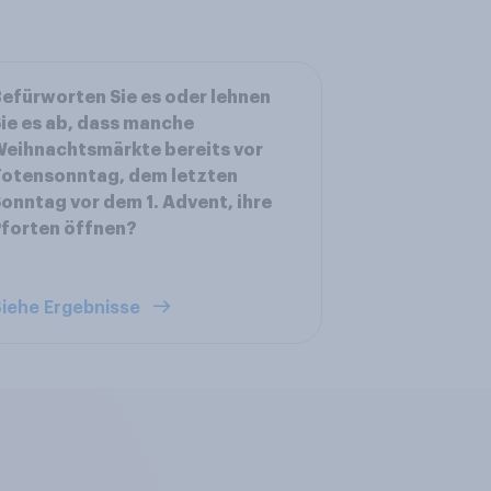
efürworten Sie es oder lehnen
ie es ab, dass manche
eihnachtsmärkte bereits vor
Totensonntag, dem letzten
onntag vor dem 1. Advent, ihre
forten öffnen?
iehe Ergebnisse