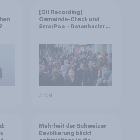
m
[CH Recording]
chen
Gemeinde-Check und
?
StratPop – Datenbasierte
Strategien für
Gemeinden
Artikel
d:
Mehrheit der Schweizer
ls
Bevölkerung blickt