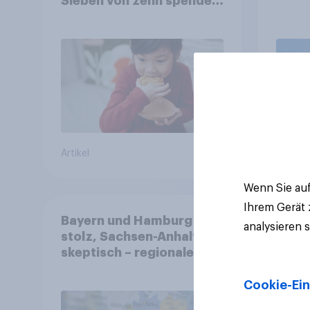
Sieben von zehn spenden,
fast die Hälfte arbeitet
freiwillig
Artikel
Artikel
Wenn Sie auf
Ihrem Gerät
Bayern und Hamburg
analysieren 
stolz, Sachsen-Anhalt
skeptisch – regionale
Identität im Vergleich +++
Verbundenheit mit
Cookie-Ein
Europa im Osten am