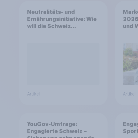
Neutralitäts- und
Mark
Ernährungsinitiative: Wie
2026
will die Schweiz
und 
abstimmen?
Artikel
Artikel
YouGov-Umfrage:
Enga
Engagierte Schweiz –
Spor