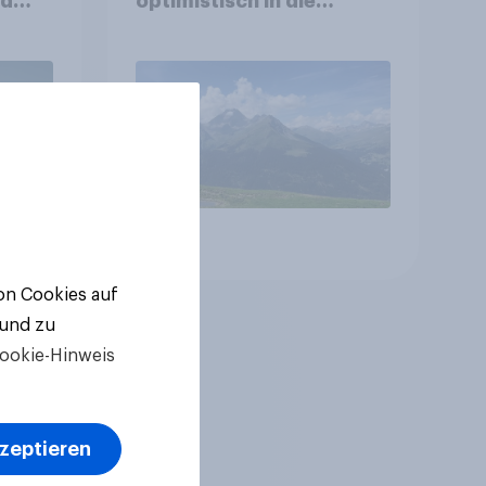
nd
optimistisch in die
Zukunft – Sorgen
betreffen vor allem
Gesundheitswesen und
Altersvorsorge
Artikel
von Cookies auf
 und zu
ookie-Hinweis
kzeptieren