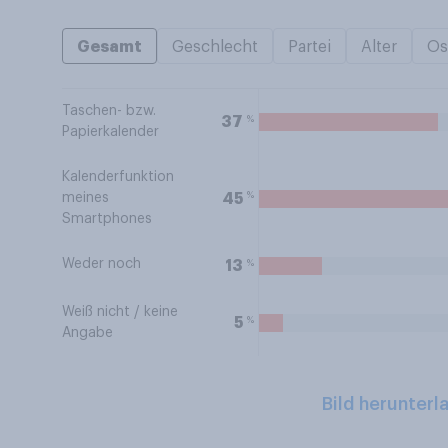
Gesamt
Geschlecht
Partei
Alter
Os
Taschen- bzw.
%
37
Papierkalender
Kalenderfunktion
%
45
meines
Smartphones
Weder noch
%
13
Weiß nicht / keine
%
5
Angabe
Bild herunterl