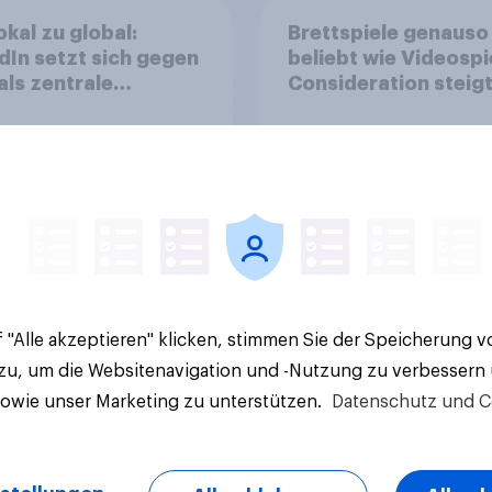
okal zu global:
Brettspiele genauso
dIn setzt sich gegen
beliebt wie Videospi
als zentrale
Consideration steigt
form für
kinderlosen Haushal
stätige durch
Artikel
 "Alle akzeptieren" klicken, stimmen Sie der Speicherung 
 zu, um die Websitenavigation und -Nutzung zu verbessern
sowie unser Marketing zu unterstützen.
Datenschutz und C