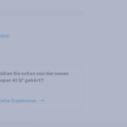
aden
aben Sie schon von der neuen
uper-KI Q* gehört?
iehe Ergebnisse