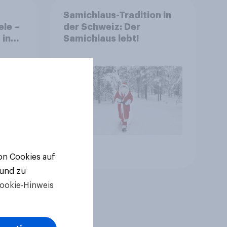
Samichlaus-Tradition in
ele –
der Schweiz: Der
 in
Samichlaus lebt!
ten
Artikel
von Cookies auf
 und zu
ookie-Hinweis