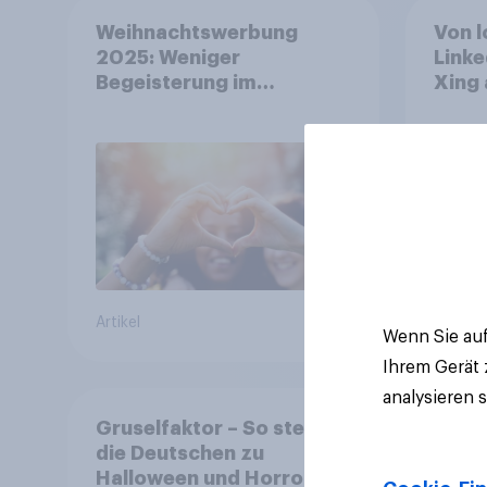
Weihnachtswerbung
Von l
2025: Weniger
Linke
Begeisterung im
Xing 
Durchschnitt, deutlich
Platt
mehr bei Top-Kampagnen
Beruf
+++ Amazon führt
Ranking der aktuellen
Werbelieblinge an
Artikel
Artikel
Wenn Sie auf
Ihrem Gerät
analysieren 
Gruselfaktor – So stehen
die Deutschen zu
Halloween und Horror