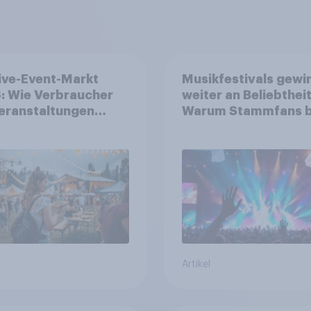
ive-Event-Markt
Musikfestivals gewi
: Wie Verbraucher
weiter an Beliebtheit
eranstaltungen
Warum Stammfans b
erksam werden und
sind, tief in die Tasc
e Tickets kaufen
greifen
Artikel