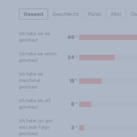
Gesamt
Geschlecht
Partei
Alter
Os
Ich habe sie nie
%
46
geschaut
Ich habe sie selten
%
24
geschaut
Ich habe sie
%
15
manchmal
geschaut
Ich habe sie oft
%
8
geschaut
Ich habe (so gut
%
3
wie) jede Folge
geschaut