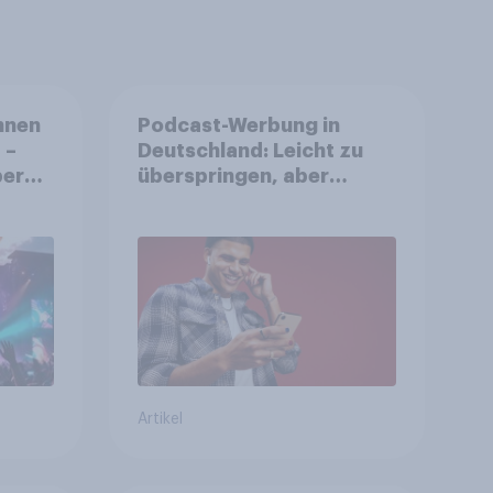
nnen
Podcast-Werbung in
 –
Deutschland: Leicht zu
ereit
überspringen, aber
he zu
weniger störend
Artikel