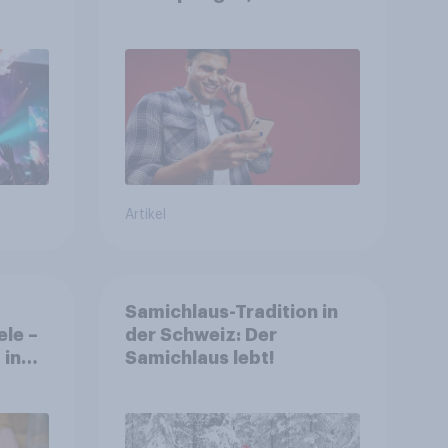
he zu
weniger störend
Artikel
Samichlaus-Tradition in
ele –
der Schweiz: Der
 in
Samichlaus lebt!
ten