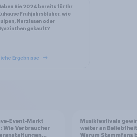
aben Sie 2024 bereits für Ihr
uhause Frühjahrsblüher, wie
ulpen, Narzissen oder
Hyazinthen gekauft?
iehe Ergebnisse
ive-Event-Markt
Musikfestivals gewi
: Wie Verbraucher
weiter an Beliebtheit
eranstaltungen
Warum Stammfans b