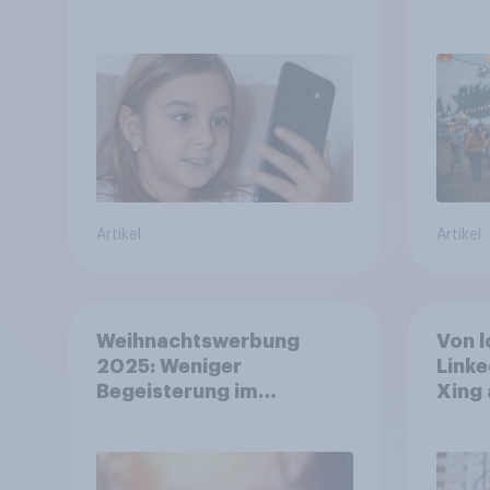
Kindern zwischen 3 und
aufm
13 Jahren
wo si
Artikel
Artikel
Weihnachtswerbung
Von l
2025: Weniger
Linke
Begeisterung im
Xing 
Durchschnitt, deutlich
Platt
mehr bei Top-Kampagnen
Beruf
+++ Amazon führt