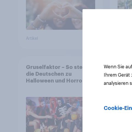
Ranking der aktuellen
Werbelieblinge an
Artikel
Artikel
Wenn Sie auf
Gruselfaktor – So stehen
die Deutschen zu
Ihrem Gerät
Halloween und Horror
analysieren 
Cookie-Ein