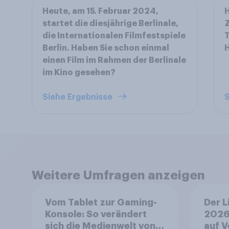
Heute, am 15. Februar 2024,
H
startet die diesjährige Berlinale,
Z
die Internationalen Filmfestspiele
T
Berlin. Haben Sie schon einmal
einen Film im Rahmen der Berlinale
im Kino gesehen?
Siehe Ergebnisse
S
Weitere Umfragen anzeigen
Vom Tablet zur Gaming-
Der L
Konsole: So verändert
2026
sich die Medienwelt von
auf V