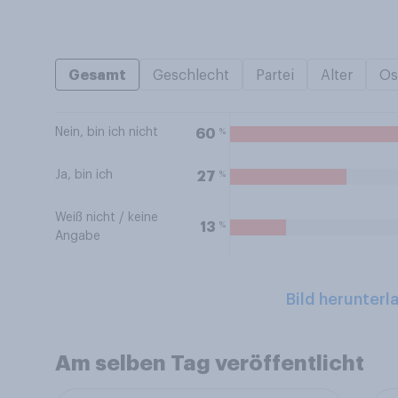
Gesamt
Geschlecht
Partei
Alter
Os
Nein, bin ich nicht
%
60
Ja, bin ich
%
27
Weiß nicht / keine
%
13
Angabe
Bild herunterl
Am selben Tag veröffentlicht