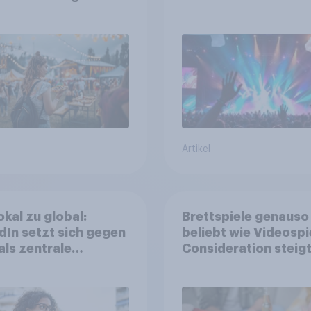
erksam werden und
sind, tief in die Tasc
e Tickets kaufen
greifen
Artikel
okal zu global:
Brettspiele genauso
dIn setzt sich gegen
beliebt wie Videospi
als zentrale
Consideration steigt
form für
kinderlosen Haushal
stätige durch