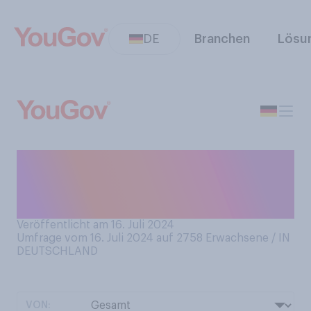
DE
Branchen
Lösu
Was würden Sie einschätzen:
Wie viele Songs von Taylor
Swift kennen Sie?
Veröffentlicht am 16. Juli 2024
Umfrage vom 16. Juli 2024 auf 2758
Erwachsene / IN
DEUTSCHLAND
VON: