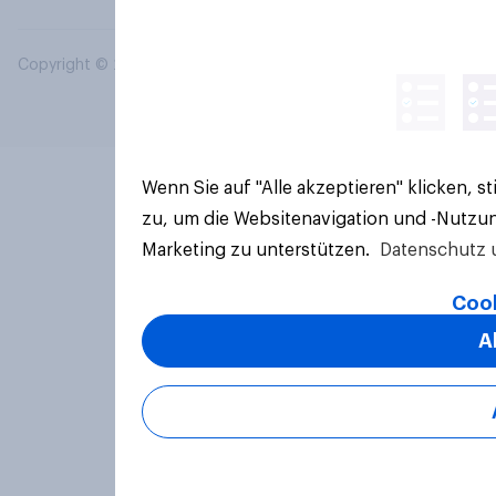
Copyright © 2026 YouGov PLC. Alle Rechte vorbehalten.
Wenn Sie auf "Alle akzeptieren" klicken, 
zu, um die Websitenavigation und -Nutzun
Marketing zu unterstützen.
Datenschutz 
Cook
A