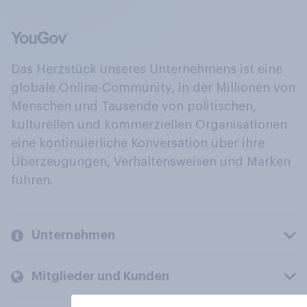
Das Herzstück unseres Unternehmens ist eine
globale Online-Community, in der Millionen von
Menschen und Tausende von politischen,
kulturellen und kommerziellen Organisationen
eine kontinuierliche Konversation über ihre
Überzeugungen, Verhaltensweisen und Marken
führen.
Unternehmen
Mitglieder und Kunden