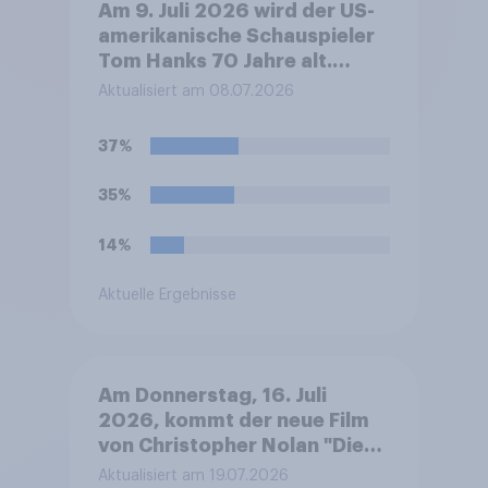
Am 9. Juli 2026 wird der US-
amerikanische Schauspieler
Tom Hanks 70 Jahre alt.
Welche Meinung haben Sie zu
Aktualisiert am 08.07.2026
den Filmen mit Tom Hanks?
37%
35%
14%
Aktuelle Ergebnisse
Am Donnerstag, 16. Juli
2026, kommt der neue Film
von Christopher Nolan "Die
Odyssee" in die deutschen
Aktualisiert am 19.07.2026