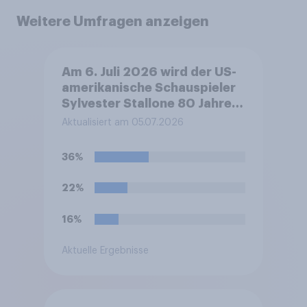
Weitere Umfragen anzeigen
Am 6. Juli 2026 wird der US-
amerikanische Schauspieler
Sylvester Stallone 80 Jahre
alt. Welche Meinung haben
Aktualisiert am 05.07.2026
Sie zu den Filmen von
Sylvester Stallone?
36%
22%
16%
Aktuelle Ergebnisse