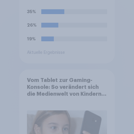
Kinos, u.a. mit den
Schauspielern Matt Damon,
35%
Anne Hathaway und Tom
Holland. Haben Sie vor, den
26%
Film zu schauen?
19%
Aktuelle Ergebnisse
Vom Tablet zur Gaming-
Konsole: So verändert sich
die Medienwelt von Kindern
zwischen 3 und 13 Jahren