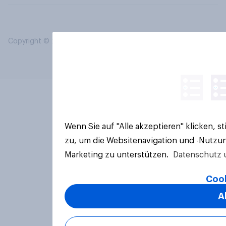
Copyright © 2026 YouGov PLC. Alle Rechte vorbehalten.
Wenn Sie auf "Alle akzeptieren" klicken, 
zu, um die Websitenavigation und -Nutzun
Marketing zu unterstützen.
Datenschutz 
Cook
A