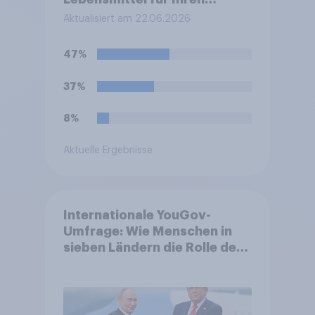
eigenen Haushalt in einem
Aktualisiert am 22.06.2026
Supermarkt oder Discounter
ein?
47%
37%
8%
Aktuelle Ergebnisse
Internationale YouGov-
Umfrage: Wie Menschen in
sieben Ländern die Rolle der
USA, globale
Machtverschiebungen,
Bedrohungen und Bündnisse
bewerten