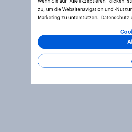
Wenn Sie auf "Alle akzeptieren" klicken, 
zu, um die Websitenavigation und -Nutzun
Marketing zu unterstützen.
Datenschutz 
Cook
A