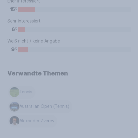
Eher interessiert
%
15
Sehr interessiert
%
6
Weiß nicht / keine Angabe
%
9
Verwandte Themen
Tennis
Australian Open (Tennis)
Alexander Zverev