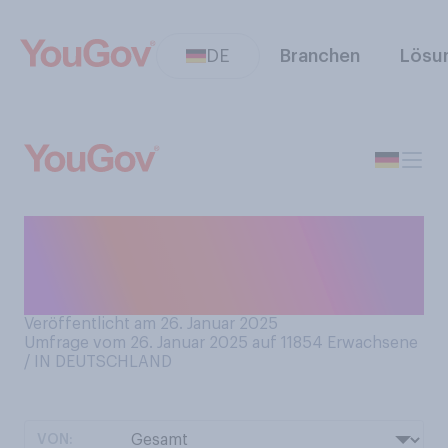
DE
Branchen
Lösu
Waren Sie in dieser Saison
schon einmal im
Winterurlaub?
Veröffentlicht am 26. Januar 2025
Umfrage vom 26. Januar 2025 auf 11854
Erwachsene
/ IN DEUTSCHLAND
VON: