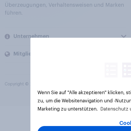
Überzeugungen, Verhaltensweisen und Marken
führen.
Unternehmen
Mitglieder und Kunden
Copyright © 2026 YouGov PLC. Alle Rechte vorbehalten.
Wenn Sie auf "Alle akzeptieren" klicken, 
zu, um die Websitenavigation und -Nutzun
Marketing zu unterstützen.
Datenschutz 
Cook