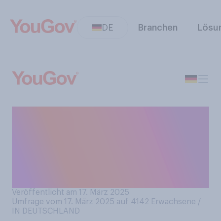
DE
Branchen
Lösu
Würden Sie sagen, dass Sie
mit Ihrer aktuellen
Wohnsituation im Großen
und Ganzen zufrieden oder
unzufrieden sind?
Veröffentlicht am 17. März 2025
Umfrage vom 17. März 2025 auf 4142
Erwachsene /
IN DEUTSCHLAND