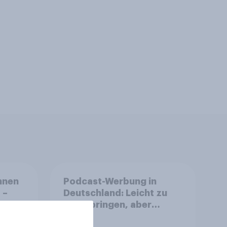
nnen
Podcast-Werbung in
 –
Deutschland: Leicht zu
ereit
überspringen, aber
he zu
weniger störend