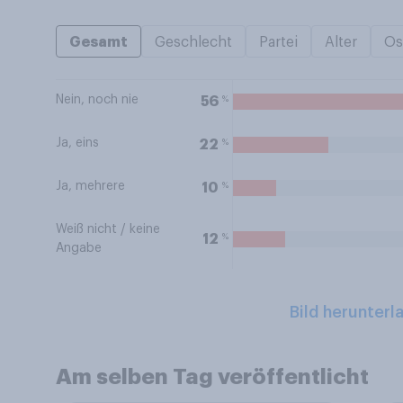
Gesamt
Geschlecht
Partei
Alter
Os
Nein, noch nie
%
56
Ja, eins
%
22
Ja, mehrere
%
10
Weiß nicht / keine
%
12
Angabe
Bild herunterl
Am selben Tag veröffentlicht