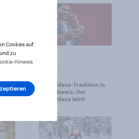
von Cookies auf
 und zu
Artikel
ookie-Hinweis
Samichlaus-Tradition in
kzeptieren
ele –
der Schweiz: Der
 in
Samichlaus lebt!
ten