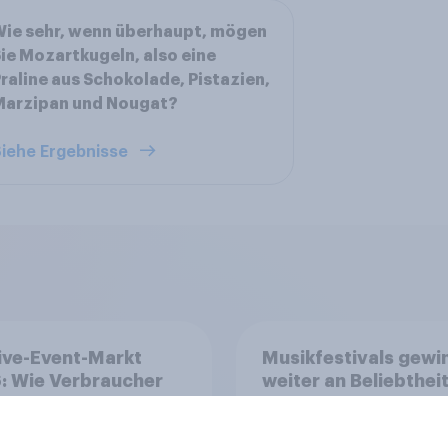
ie sehr, wenn überhaupt, mögen
ie Mozartkugeln, also eine
raline aus Schokolade, Pistazien,
Marzipan und Nougat?
iehe Ergebnisse
ive-Event-Markt
Musikfestivals gewi
: Wie Verbraucher
weiter an Beliebtheit
eranstaltungen
Warum Stammfans b
erksam werden und
sind, tief in die Tasc