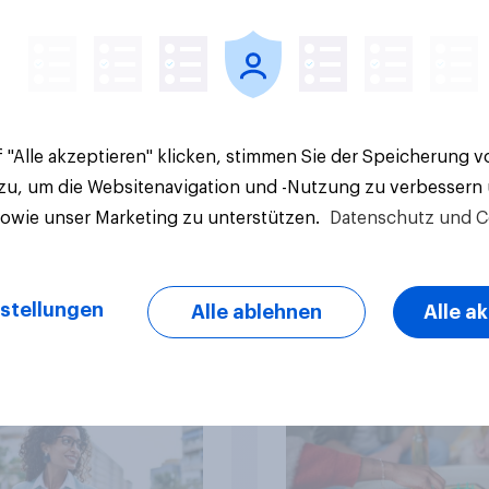
e Tickets kaufen
greifen
 "Alle akzeptieren" klicken, stimmen Sie der Speicherung 
 zu, um die Websitenavigation und -Nutzung zu verbessern
Artikel
sowie unser Marketing zu unterstützen.
Datenschutz und C
okal zu global:
Brettspiele genauso
stellungen
Alle ablehnen
Alle a
dIn setzt sich gegen
beliebt wie Videospi
als zentrale
Consideration steigt
form für
kinderlosen Haushal
stätige durch