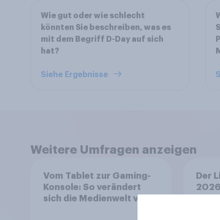
Wie gut oder wie schlecht
W
könnten Sie beschreiben, was es
S
mit dem Begriff D-Day auf sich
P
hat?
Siehe Ergebnisse
S
Weitere Umfragen anzeigen
Vom Tablet zur Gaming-
Der L
Konsole: So verändert
2026
sich die Medienwelt von
auf V
Kindern zwischen 3 und
aufm