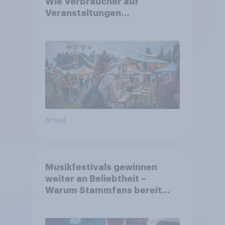
Wie Verbraucher auf
Veranstaltungen
aufmerksam werden und wo
sie Tickets kaufen
Artikel
Musikfestivals gewinnen
weiter an Beliebtheit –
Warum Stammfans bereit
sind, tief in die Tasche zu
greifen