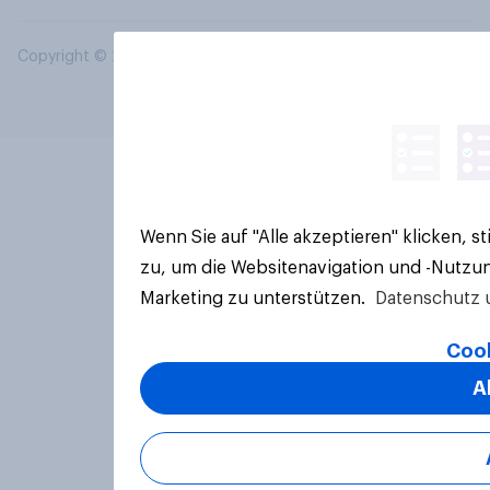
Copyright © 2026 YouGov PLC. Alle Rechte vorbehalten.
Wenn Sie auf "Alle akzeptieren" klicken, 
zu, um die Websitenavigation und -Nutzun
Marketing zu unterstützen.
Datenschutz 
Cook
A