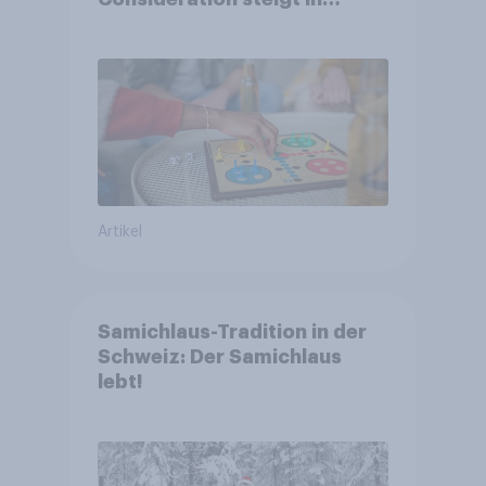
kinderlosen Haushalten
Artikel
Samichlaus-Tradition in der
Schweiz: Der Samichlaus
lebt!