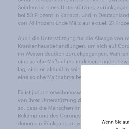
Seitdem ist diese Unterstützung zurückgegange
bei 53 Prozent in Kanada, und in Deutschlan
von 78 Prozent Ende März auf aktuell 21 Proz
Auch die Unterstützung für die Absage von 
Krankenhausbehandlungen, um sich auf Corona
im Westen deutlich zurückgegangen. Während
eine solche Maßnahme in diesen Ländern zwi
lag, sind es aktuell in keinem der Länder mehr
eine solche Maßnahme befürworten.
Es ist jedoch erwähnenswert, dass Befragte i
von ihrer Unterstützung der Schutzmaßnahme
so, dass die Menschen im Osten nach wie vor 
Bekämpfung des Coronavirus unterstützen – i
Wenn Sie auf
denen ein Rückgang zu verzeichnen ist, ist d