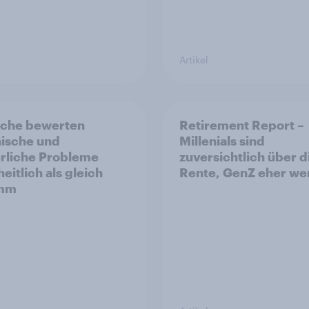
Artikel
sche bewerten
Retirement Report –
ische und
Millenials sind
rliche Probleme
zuversichtlich über d
eitlich als gleich
Rente, GenZ eher we
imm