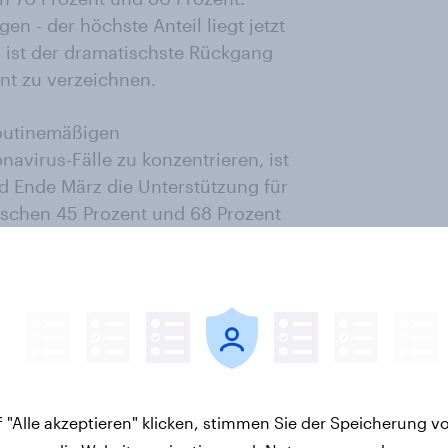
n - der höchste Anteil liegt jetzt
d ist der dramatischste Rückgang
ent zu verzeichnen.
routinemäßigen
virus-Fälle zu konzentrieren, ist
 Ende März die Unterstützung für
schen 45 Prozent und 68 Prozent
 als 19 Prozent der Befragten, die
n den asiatischen Ländern weniger
n abweichen. Tatsächlich ist es
am ehesten eine Politik zur
n den asiatischen Ländern, in
 "Alle akzeptieren" klicken, stimmen Sie der Speicherung v
ieser deutlich weniger ausgeprägt