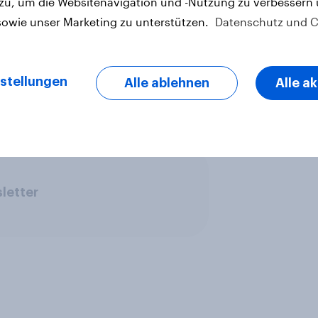
 zu, um die Websitenavigation und -Nutzung zu verbessern
sowie unser Marketing zu unterstützen.
Datenschutz und C
 Ansichten und Verhaltensweisen
r ganzen Welt in Zeiten der Krise.
stellungen
Alle ablehnen
Alle a
nde Übersichtsseite mit Umfrage-
us an. Die Seite kann hier
avirus_ergebnisse_update
letter