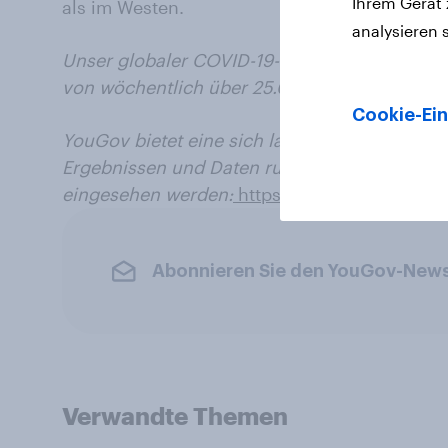
Ihrem Gerät
als im Westen.
analysieren 
Unser globaler COVID-19-Tracker untersucht
von wöchentlich über 25.000 Menschen auf de
Cookie-Ein
YouGov bietet eine sich laufend aktualisiere
Ergebnissen und Daten rund um das Coronavir
eingesehen werden:
https://yougov.de/coron
Abonnieren Sie den YouGov-News
Verwandte Themen