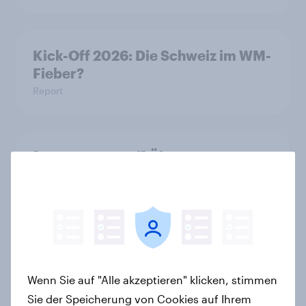
Kick-Off 2026: Die Schweiz im WM-
Fieber?​
Report
[DE On-Demand] Übersprungen,
aber nicht verloren: Wie Podcast-
Werbung bei deutschen
Konsumenten wirkt.
Artikel
Wenn Sie auf "Alle akzeptieren" klicken, stimmen
Finanz-Talk: Mit wem sprechen die
Sie der Speicherung von Cookies auf Ihrem