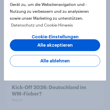
Deutschen eigentlich über Geld?
Gerät zu, um die Websitenavigation und -
Artikel
Nutzung zu verbessern und zu analysieren
sowie unser Marketing zu unterstützen.
Datenschutz und Cookie-Hinweis
Leichter Trend zum Nein zur
Cookie-Einstellungen
Einwanderungsbegrenzung –
Zivildienstgesetz ohne klare
Alle akzeptieren
Mehrheit, Zweifel an Notwendigkeit
der Vorlagen steigen
Alle ablehnen
Artikel
Kick-Off 2026: Deutschland im
WM-Fieber?
Report