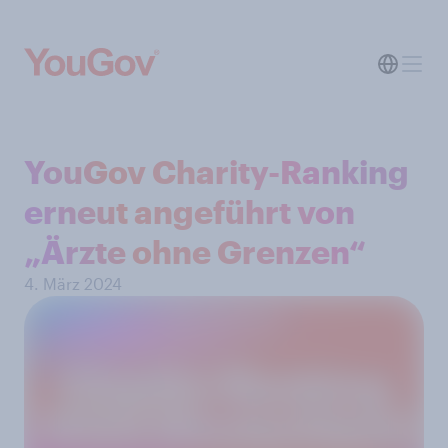
YouGov Charity-Ranking
erneut angeführt von
„Ärzte ohne Grenzen“
4. März 2024