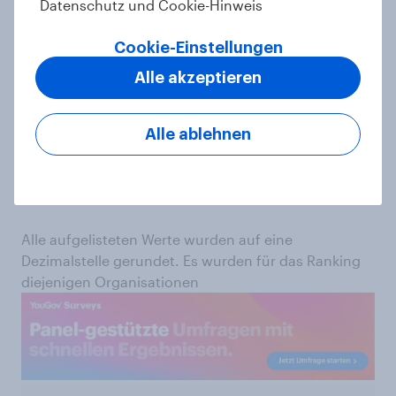
Datenschutz und Cookie-Hinweis
zeigt jene Wohltätigkeitsorganisationen mit der
höchsten durchschnittlichen Spendenbereitschaft
Cookie-Einstellungen
zwischen dem 1. Januar und dem 31. Dezember
2023, basierend auf dem Consideration-Score des
Alle akzeptieren
YouGov CharityIndex
. Die Werte sind repräsentativ
für die deutsche Gesamtbevölkerung ab 18 Jahren.
Das Consideration-KPI bildet ab, welche
Alle ablehnen
Organisation am ehesten von deutschen
Verbrauchern für eine Spende in Betracht gezogen
wurden.
Alle aufgelisteten Werte wurden auf eine
Dezimalstelle gerundet. Es wurden für das Ranking
diejenigen Organisationen