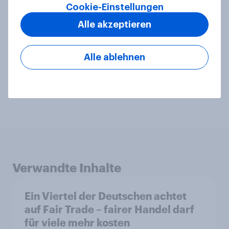
Cookie-Einstellungen
Verwandte Themen
Alle akzeptieren
Brand health tracking
CharityIndex
Alle ablehnen
Media comms and channel strategy
PR and crisis management
Verwandte Inhalte
Ein Viertel der Deutschen achtet
auf Fair Trade – fairer Handel darf
für viele mehr kosten