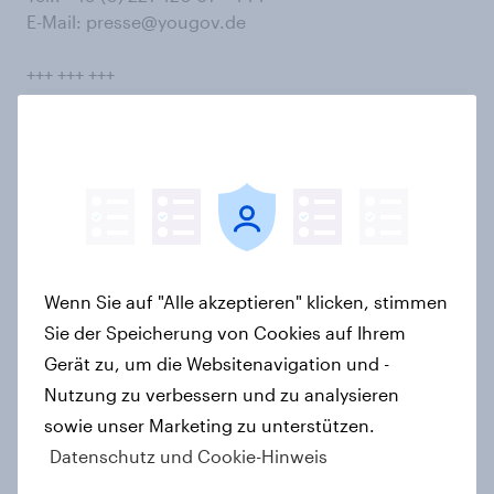
E-Mail: presse@yougov.de
+++ +++ +++
Abonnieren Sie den YouGov-
Newsletter
Anne-Kathrin Sonnenberg
PR Lead Mainland Europe
Wenn Sie auf "Alle akzeptieren" klicken, stimmen
Sie der Speicherung von Cookies auf Ihrem
Explore more data
Gerät zu, um die Websitenavigation und -
Nutzung zu verbessern und zu analysieren
sowie unser Marketing zu unterstützen.
Wohltätigkeit
Datenschutz und Cookie-Hinweis